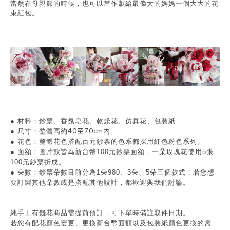
當然在母親節的時候，也可以當作
獻給最偉大的媽媽一個大大的花
束紅包。
●
材料：鈔票、香氛皂花、乾燥花、仿真花、包裝紙
40至70cm
●
尺寸：整體高約
內
●
花色：整體花色搭配百元鈔票的色系都採用紅色粉色系列。
● 面額
：圖片款皆為新台幣100元鈔票面額，一朵玫瑰花使用5張
100元鈔票折成。
● 朵數
：鈔票朵數目前分為1朵980、3朵、5朵三個款式，若您想
要訂製其他朵數或是搭配其他設計，都歡迎與我們討論。
純手工有錢花商品需提前預訂，可下單時備註取件日期。
若您有配花顏色變更、更換新台幣面額以及包裝紙顏色更換的需