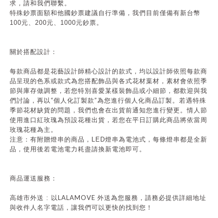
求，請和我們聯繫。
特殊鈔票面額和他國鈔票建議自行準備，我們目前僅備有新台幣
100元、200元、1000元鈔票。
關於搭配設計：
每款商品都是花藝設計師精心設計的款式，均以設計師依照每款商
品呈現的色系或款式為您搭配飾品與各式花材葉材，素材會依照季
節與庫存做調整，若您特別喜愛某樣裝飾品或小細節，都歡迎與我
“
”
們討論，再以
個人化訂製款
為您進行個人化商品訂製。若遇特殊
季節花材缺貨的問題，我們也會在出貨前通知您進行變更。情人節
使用
進口紅玫瑰為預設花種出貨，若您在平日訂購此商品將依當周
玫瑰花種為主。
注意：有附贈燈串的商品，
LED
燈串為電池式，每條燈串都是全新
品，使用後若電池電力耗盡請換新電池即可。
商品運送服務：
LALAMOVE
高雄市外送 : 以
外送為您服務，請務必提供詳細地址
與收件人名字電話，讓我們可以更快的找到您！