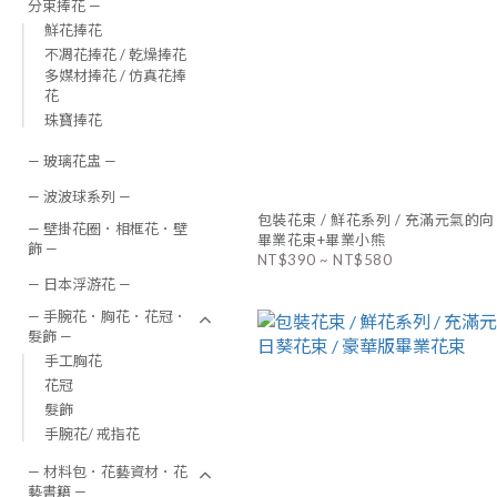
分束捧花 —
鮮花捧花
不凋花捧花 / 乾燥捧花
多媒材捧花 / 仿真花捧
花
珠寶捧花
— 玻璃花盅 —
— 波波球系列 —
包裝花束 / 鮮花系列 / 充滿元氣的向
— 壁掛花圈．相框花．壁
畢業花束+畢業小熊
飾 —
NT$390 ~ NT$580
— 日本浮游花 —
— 手腕花．胸花．花冠．
髮飾 —
手工胸花
花冠
髮飾
手腕花/ 戒指花
— 材料包．花藝資材．花
藝書籍 —