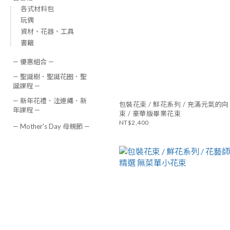
各式材料包
玩偶
資材、花器、工具
書籍
— 優惠組合 —
— 聖誕樹．聖誕花圈．聖
誕課程 —
— 新年花禮．注連繩．新
包裝花束 / 鮮花系列 / 充滿元氣的
年課程 —
束 / 豪華版畢業花束
NT$2,400
— Mother's Day 母親節 —