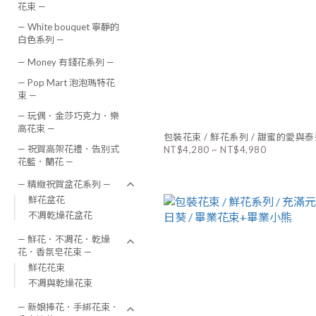
花束 —
— White bouquet 寧靜的
白色系列 —
— Money 有錢花系列 —
— Pop Mart 泡泡瑪特花
束 —
— 玩偶．金莎巧克力．樂
高花束 —
包裝花束 / 鮮花系列 / 甜蜜的愛與
— 祝賀高架花禮．告別式
NT$4,280 ~ NT$4,980
花籃．蘭花 —
— 精緻祝賀盆花系列 —
鮮花盆花
不凋乾燥花盆花
— 鮮花．不凋花．乾燥
花．香氛皂花束 —
鮮花花束
不凋與乾燥花束
— 新娘捧花．手綁花束．