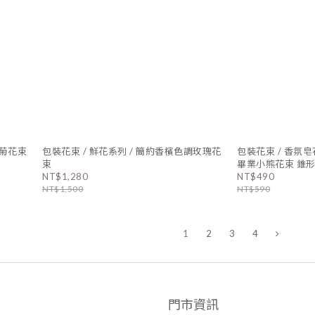
雛菊花束
包裝花束 / 鮮花系列 / 簡約香檳色調玫瑰花
包裝花束 / 香氛皂
束
畢業小熊花束 錐
NT$1,280
NT$490
NT$1,500
NT$590
1
2
3
4
門市資訊