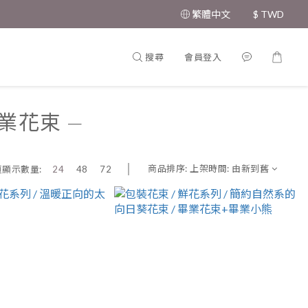
繁體中文
$
TWD
搜尋
會員登入
 畢業花束 —
商品排序:
上架時間: 由新到舊
頁顯示數量:
24
48
72