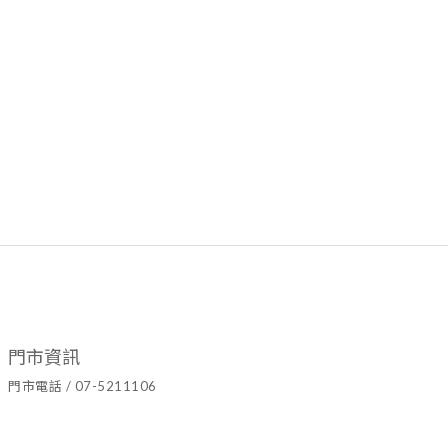
門市資訊
門市電話 / 07-5211106
官方LINE ID / @hyy8694h
營業時間 / 週二至週日10:00~19:00
門市地址 / 高雄市鹽埕區七賢二路437號