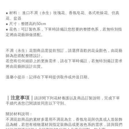
●
材料： 進口不凋（永生）玫瑰花、香氛皂花、各式乾燥花、仿真
花、盆器
●
尺寸：整體高約50
cm
●
花色：可訂製色系，下單時請備註您想要的整體色系，若無特別指
定將由花藝師做搭配。
不凋（永生）花類商品需提前預訂，請選擇喜歡的花朵顏色，由花藝
師為您搭配整體設計。
若您有任何細節上的
更換
需求，請在下單時備註，若無特別備註需求
將由花藝師設計出貨。
溫馨小提示：記得在下單時提供取件或外送日期。
｜注意事項｜
請詳閱下列花材養護以及商品訂製說明，完成下單
手續代表您已閱讀並同意以下守則。
關於材料說明：
不凋花款商品的素材多選用不凋花為主，香氛皂花與仿真或人造裝飾
品為輔，若您有植物選材與指定裝飾品或更改色系的需求，請與我們