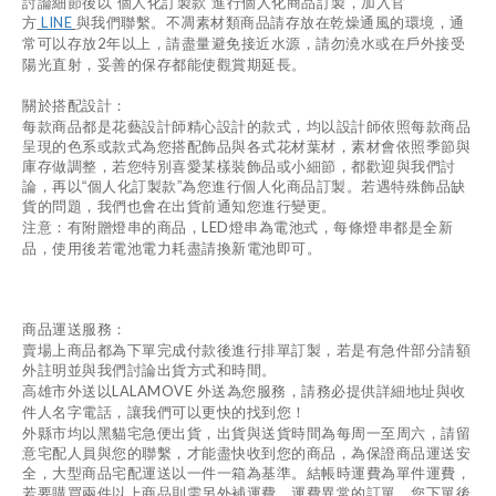
討論細節後以“個人化訂製款”進行個人化商品訂製，加入官
LINE
方
與我們聯繫。不凋素材類商品請存放在乾燥通風的環境，通
2
常可以存放
年以上，請盡量避免接近水源，請勿澆水或在戶外接受
陽光直射，妥善的保存都能使觀賞期延長。
關於搭配設計：
每款商品都是花藝設計師精心設計的款式，均以設計師依照每款商品
呈現的色系或款式為您搭配飾品與各式花材葉材，素材會依照季節與
庫存做調整，若您特別喜愛某樣裝飾品或小細節，都歡迎與我們討
論，再以“個人化訂製款”為您進行個人化商品訂製。若遇特殊飾品缺
貨的問題，我們也會在出貨前通知您進行變更。
LED
注意：有附贈燈串的商品，
燈串為電池式，每條燈串都是全新
品，使用後若電池電力耗盡請換新電池即可。
商品運送服務：
賣場上商品都為下單完成付款後進行排單訂製，若是有急件部分請額
外註明並與我們討論出貨方式和時間。
LALAMOVE
高雄市外送以
外送為您服務，請務必提供詳細地址與收
件人名字電話，讓我們可以更快的找到您！
外縣市均以黑貓宅急便出貨，出貨與送貨時間為每周一至周六，請留
意宅配人員與您的聯繫，才能盡快收到您的商品，為保證商品運送安
全，大型商品宅配運送以一件一箱為基準。結帳時運費為單件運費，
若要購買兩件以上商品則需另外補運費，運費異常的訂單，您下單後