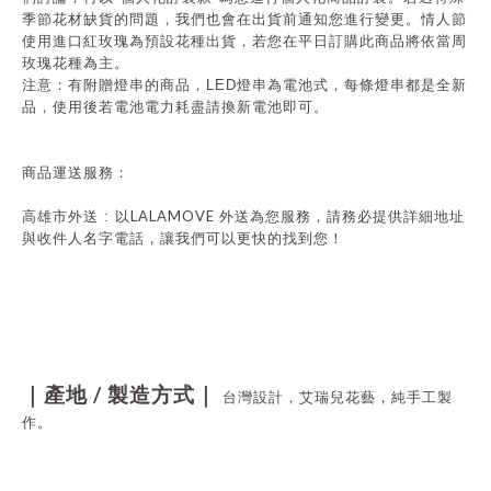
季節花材缺貨的問題，我們也會在出貨前通知您進行變更。情人節
使用
進口紅玫瑰為預設花種出貨，若您在平日訂購此商品將依當周
玫瑰花種為主。
注意：有附贈燈串的商品，
LED
燈串為電池式，每條燈串都是全新
品，使用後若電池電力耗盡請換新電池即可。
商品運送服務：
LALAMOVE
高雄市外送 : 以
外送為您服務，請務必提供詳細地址
與收件人名字電話，讓我們可以更快的找到您！
/
｜產地
製造方式｜
台灣設計，艾瑞兒花藝，純手工製
作。