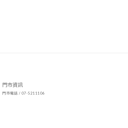
門市資訊
門市電話 / 07-5211106
官方LINE ID / @hyy8694h
營業時間 / 週二至週日10:00~19:00
門市地址 / 高雄市鹽埕區七賢二路437號
隱私條款 | 條款及細則 | 2021 © Ariel's Flower