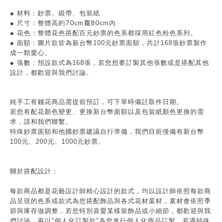
●
材料：鈔票、緞帶、包裝紙
70cm寬80cm
●
尺寸：整體高約
內
●
花色：整體花色搭配百元鈔票的色系都採用紅色粉色系列。
● 面額
：圖片款皆為新台幣100元鈔票面額，共計168張鈔票製作
成一顆愛心。
● 張數
：預設款式為168張，若您想要訂製其他張數或是搭配其他
設計，都歡迎與我們討論。
純手工有錢花商品需提前預訂，可下單時備註取件日期。
若您有配花顏色變更、更換新台幣面額以及包裝紙顏色更換的需
求，請和我們聯繫。
特殊鈔票面額和他國鈔票建議自行準備，我們目前僅備有新台幣
100元、200元、1000元鈔票。
關於搭配設計：
每款商品都是花藝設計師精心設計的款式，均以設計師依照每款商
品呈現的色系或款式為您搭配飾品與各式花材葉材，素材會依照季
節與庫存做調整，若您特別喜愛某樣裝飾品或小細節，都歡迎與我
“
”
們討論，再以
個人化訂製款
為您進行個人化商品訂製。若遇特殊