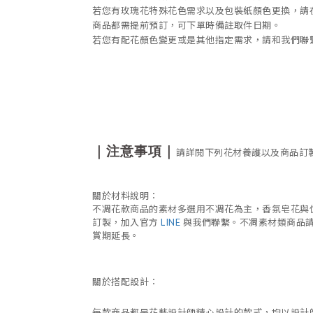
若您有玫瑰花特殊花色需求以及包裝紙顏色更換，請
商品都需提前預訂，可下單時備註取件日期。
若您有配花顏色變更或是其他指定需求，請和我們聯
｜注意事項｜
請詳閱下列花材養護以及商品訂
關於材料說明：
不凋花款商品的素材多選用不凋花為主，香氛皂花與
訂製，加入官方
LINE
與我們聯繫。不凋素材類商品
賞期延長。
關於搭配設計：
每款商品都是花藝設計師精心設計的款式，均以設計