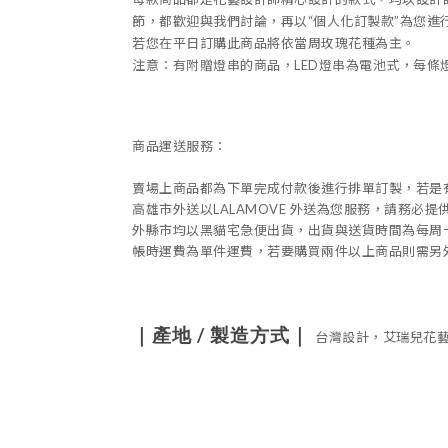
節，都歡迎與我們討論，再以
“
個人化訂製款
”
為您進
若您在平日訂購此商品將依當周玫瑰花種為主。
注意：有附贈燈串的商品，
LED
燈串為電池式，每條
商品運送服務：
賣場上商品都為下單完成付款後進行排單訂製，若是
高雄市外送以
LALAMOVE
外送為您服務，請務必提
外縣市均以黑貓宅急便出貨，出貨與送貨時間為每周
帳時運費為單件運費，若要購買兩件以上商品則需另
/
｜產地
製造方式｜
台灣設計，艾瑞兒花