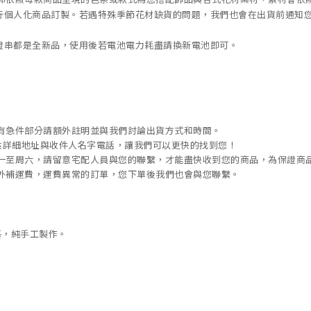
行個人化商品訂製。若遇特殊季節花材缺貨的問題，我們也會在出貨前通知
燈串都是全新品，使用後若電池電力耗盡請換新電池即可。
有急件部分請額外註明並與我們討論出貨方式和時間。
供詳細地址與收件人名字電話，讓我們可以更快的找到您！
一至周六，請留意宅配人員與您的聯繫，才能盡快收到您的商品，為保證商
外補運費，運費異常的訂單，您下單後我們也會與您聯繫。
藝，純手工製作。