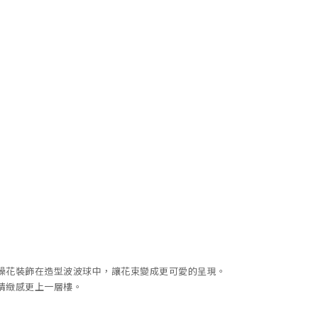
燥花裝飾在造型波波球中，讓花束變成更可愛的呈現。
精緻感更上一層樓。