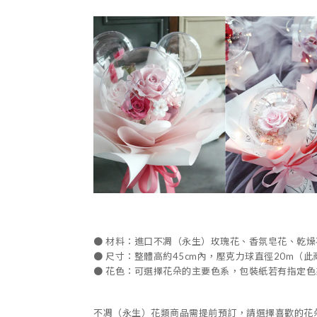
●
材料：進口不凋（永生）玫瑰花、香氛皂花、乾燥
●
尺寸：整體高約
45cm
內，壓克力球直徑20m（此
●
花色：可選擇花朵的主要色系，包裝紙若有指定色
不凋（永生）花類商品需提前預訂，請選擇喜歡的花