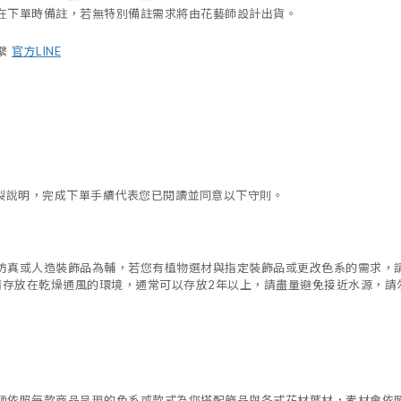
在下單時備註，若無特別備註需求將由花藝師設計出貨。
繫
官方LINE
製說明，完成下單手續代表您已閱讀並同意以下守則。
仿真或人造裝飾品為輔，若您有植物選材與指定裝飾品或更改色系的需求，
請存放在乾燥通風的環境，通常可以存放
2
年以上，請盡量避免接近水源，請
師依照每款商品呈現的色系或款式為您搭配飾品與各式花材葉材，素材會依