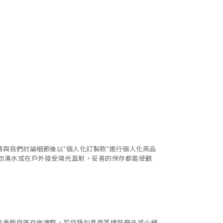
請與我們討論細節後以
“
個人化訂製款
”
進行個人化商品
勿澆水或在戶外接受陽光直射，妥善的保存都能使觀
照季節與庫存做調整，若您特別喜愛某樣裝飾品或小細