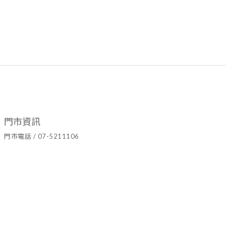
門市資訊
門市電話 / 07-5211106
官方LINE ID / @hyy8694h
營業時間 / 週二至週日10:00~19:00
門市地址 / 高雄市鹽埕區七賢二路437號
隱私條款 | 條款及細則 | 2021 © Ariel's Flower