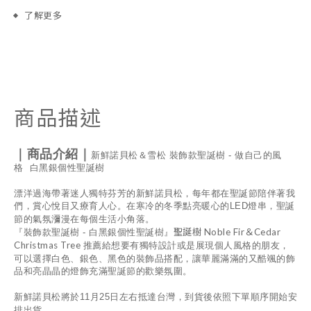
了解更多
商品描述
｜商品介紹｜
新鮮諾貝松＆雪松 裝飾款聖誕樹 - 做自己的風
格 白黑銀個性聖誕樹
漂洋過海帶著迷人獨特芬芳的新鮮諾貝松，每年都在聖誕節陪伴著我
們，賞心悅目又療育人心。
在寒冷的冬季點亮暖心的
LED
燈串，聖誕
節的氣氛瀰漫在每個生活小角落。
聖誕樹
Noble Fir
＆
Cedar
『裝飾款聖誕樹 - 白黑銀個性聖誕樹』
Christmas Tree
推薦給想要有獨特設計或是展現個人風格的朋友，
可以選擇白色、銀色、黑色的裝飾品搭配，讓華麗滿滿的又酷颯的飾
品和亮晶晶的燈飾充滿聖誕節的歡樂氛圍。
新鮮諾貝松將於
11
月
25
日左右抵達台灣，到貨後依照下單順序開始安
排出貨。