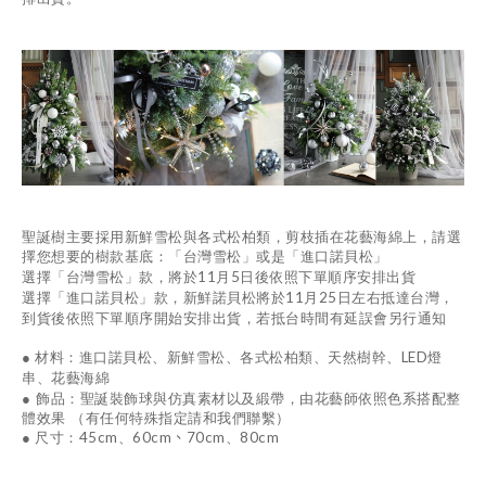
聖誕樹主要採用新鮮雪松與各式松柏類，剪枝插在花藝海綿上，請選
擇您想要的樹款基底：「台灣雪松」或是「進口諾貝松」
11
5
選擇「台灣雪松」款，將於
月
日後依照下單順序安排出貨
11
25
選擇「進口諾貝松」款，新鮮諾貝松將於
月
日左右抵達台灣，
到貨後依照下單順序開始安排出貨，若抵台時間有延誤會另行通知
LED
●
材料：進口諾貝松、新鮮雪松、各式松柏類、天然樹幹、
燈
串、花藝海綿
● 飾品：聖誕裝飾球與仿真素材以及緞帶，由花藝師依照色系搭配整
體效果 （有任何特殊指定請和我們聯繫）
45cm
60cm、70cm
80cm
●
尺寸：
、
、