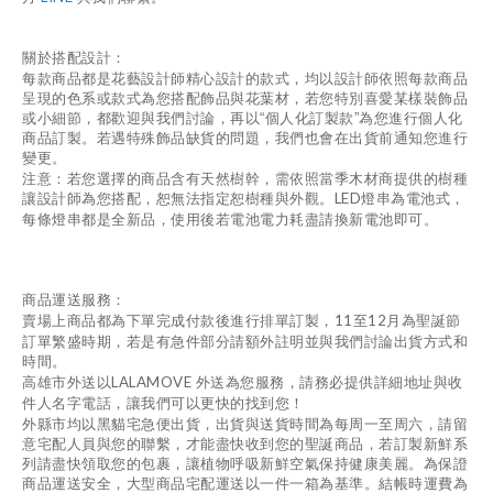
關於搭配設計：
每款商品都是花藝設計師精心設計的款式，均以設計師依照每款商品
呈現的色系或款式為您搭配飾品與花葉材，若您特別喜愛某樣裝飾品
或小細節，都歡迎與我們討論，再以“個人化訂製款”為您進行個人化
商品訂製。若遇特殊飾品缺貨的問題，我們也會在出貨前通知您進行
變更。
注意：若您選擇的商品含有天然樹幹，需依照當季木材商提供的樹種
LED
讓設計師為您搭配，恕無法指定恕樹種與外觀。
燈串為電池式，
每條燈串都是全新品，使用後若電池電力耗盡請換新電池即可。
商品運送服務：
11
12
賣場上商品都為下單完成付款後進行排單訂製，
至
月為聖誕節
訂單繁盛時期，若是有急件部分請額外註明並與我們討論出貨方式和
時間。
LALAMOVE
高雄市外送以
外送為您服務，請務必提供詳細地址與收
件人名字電話，讓我們可以更快的找到您！
外縣市均以黑貓宅急便出貨，出貨與送貨時間為每周一至周六，請留
意宅配人員與您的聯繫，才能盡快收到您的聖誕商品，若訂製新鮮系
列請盡快領取您的包裹，讓植物呼吸新鮮空氣保持健康美麗。為保證
商品運送安全，大型商品宅配運送以一件一箱為基準。結帳時運費為