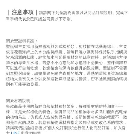
｜
注意事項
｜
請詳閱下列聖誕樹養護以及商品訂製說明，完成下
單手續代表您已閱讀並同意以下守則。
關於聖誕樹養護：
聖誕樹主要採用新鮮雪松與各式松柏類，剪枝插在花藝海綿上，主要
依靠花藝海綿上的水分維持綠意，請每日澆水讓海綿保持以手指觸摸
皆為濕潤的狀態，經常加水可延長葉材類的綠意維持，建議加購方便
加水的專業注水器。若您不小心忘記加水也請不必擔心，整棵樹體都
可以進行自然乾燥，乾燥後也能保有數個月的觀賞期。聖誕樹不需要
刻意照射陽光，請盡量避免陽光直射的地方，過熱的環境會讓海綿和
植物大量喪失水分以及加速乾燥或是葉片變黃，密不通風潮濕的環境
則有可能導致發霉。
關於材料說明：
每款商品使用的新鮮自然葉材種類繁多，每種葉材的維持期會不一
樣，這是天然植物的特色。聖誕節商品的植物素材多選用能自然乾燥
的植物為主，仿真或人造裝飾品為輔，若新鮮葉材乾燥的程度不一致
都是自然的現象，若您有植物選材與指定裝飾品或更改色系的需求，
請與我們討論細節後以“個人化訂製款”進行個人化商品訂製，加入官
LINE
方
與我們聯繫。