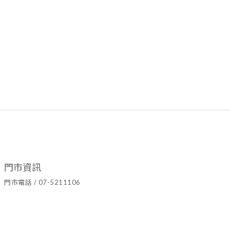
門市資訊
門市電話 / 07-5211106
官方LINE ID / @hyy8694h
營業時間 / 週二至週日10:00~19:00
門市地址 / 高雄市鹽埕區七賢二路437號