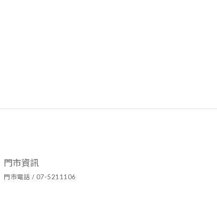
門市資訊
門市電話 / 07-5211106
官方LINE ID / @hyy8694h
營業時間 / 週二至週日10:00~19:00
門市地址 / 高雄市鹽埕區七賢二路437號