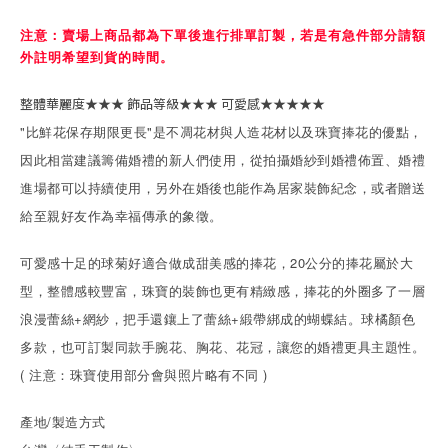
注意：賣場上商品都為下單後進行排單訂製，若是有急件部分請額
外註明希望到貨的時間。
整體華麗度★★★ 飾品等級★★★ 可愛感★★★★★
"比鮮花保存期限更長"是不凋花材與人造花材以及珠寶捧花的優點，
因此相當建議籌備婚禮的新人們使用，從拍攝婚紗到婚禮佈置、婚禮
進場都可以持續使用，另外在婚後也能作為居家裝飾紀念，或者贈送
給至親好友作為幸福傳承的象徵。
可愛感十足的球菊好適合做成甜美感的捧花，20公分的捧花屬於大
型，整體感較豐富，珠寶的裝飾也更有精緻感，捧花的外圈多了一層
浪漫蕾絲+網紗，把手還鑲上了蕾絲+緞帶綁成的蝴蝶結。球橘顏色
多款，也可訂製同款手腕花、胸花、花冠，讓您的婚禮更具主題性。
( 注意：珠寶使用部分會與照片略有不同 )
產地/製造方式