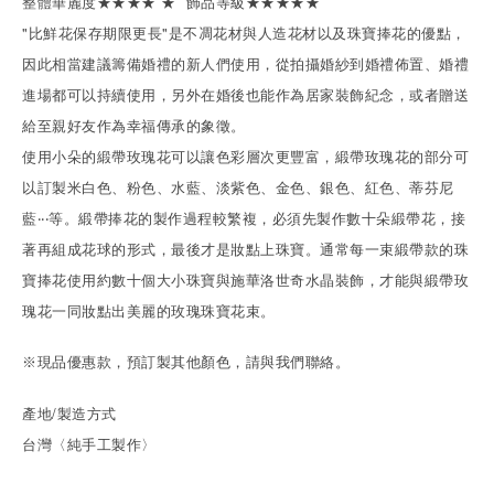
整體華麗度★★★★
★
飾品等級★★★★
★
"比鮮花保存期限更長"是不凋花材與人造花材以及珠寶捧花的優點，
因此相當建議籌備婚禮的新人們使用，從拍攝婚紗到婚禮佈置、婚禮
進場都可以持續使用，另外在婚後也能作為居家裝飾紀念，或者贈送
給至親好友作為幸福傳承的象徵。
使用小朵的緞帶玫瑰花可以讓色彩層次更豐富，緞帶玫瑰花的部分可
以訂製米白色、粉色、水藍、淡紫色、金色、銀色、紅色、蒂芬尼
藍‧‧‧等。緞帶捧花的製作過程較繁複，必須先製作數十朵緞帶花，接
著再組成花球的形式，最後才是妝點上珠寶。通常每一束緞帶款的珠
寶捧花使用約數十個大小珠寶與施華洛世奇水晶裝飾，才能與緞帶玫
瑰花一同妝點出美麗的玫瑰珠寶花束。
※現品優惠款，預訂製其他顏色，請與我們聯絡。
產地/製造方式
台灣〈純手工製作〉