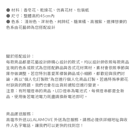
●
材料：香皂花、乾燥花、仿真花材、包裝紙
●
尺寸：整體高約
45
c
m
內
● 色系：
淺粉色、深粉色
、純粹紅
、糖果橘
、高雅紫
，
選擇想要的
色系由花藝師為您搭配設計
關於搭配設計：
每款商品都是花藝設計師精心設計的款式，均以設計師依照每款商品
呈現的色系或款式為您搭配飾品與各式花材葉材，素材會依照季節與
庫存做調整，若您特別喜愛某樣裝飾品或小細節，都歡迎與我們討
論，再以
“
個人化訂製款
”
為您進行個人化商品訂製。若遇特殊季節花
材缺貨的問題，我們也會在出貨前通知您進行變更。
注意：有附贈燈串的商品，
LED
燈串為電池式，每條燈串都是全新
品，使用後若電池電力耗盡請換新電池即可。
商品運送服務：
高雄市外送以
LALAMOVE
外送為您服務，請務必提供詳細地址與收
件人名字電話，讓我們可以更快的找到您！