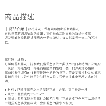
商品描述
｜商品介紹｜
婚禮捧花．帶有圓形輪廓的新娘捧花
喜歡捧花有圓圓輪廓的新娘，我們推薦這款高雅的新娘手捧花
讓花藝師為您搭配當周國內外新鮮花材，每束都是獨一無二的設計
款。
花訂製小細節：
訂製鮮花類捧花，請和我們溝通您要取件與使用的日期時間以及地點
（例如：海邊婚禮、搭船前往離島的婚禮、整日的戶外婚紗拍攝），
花藝師會依照您的行程安排製作新鮮的捧花。若是要安排外出拍攝或
是離島攝影，取件時再告知門市人員，我們會提供您照護方式的說
明。
●
材料：以國產花卉為主的新鮮花材、緞帶、專用提袋一只
22~25cm
● 尺寸：整體寬約
● 花材：
照片示範主要花材為國產玫瑰（
花材與捧花色系可以照婚禮
主題搭配您喜愛的樣式，會依照您的需求作報價）