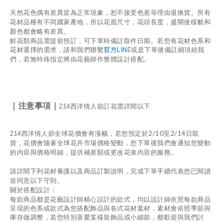
天然花色偶有差異皆為正常現象，恕不接受色差等理由退換貨。
所有
花材品種有不同國家產地，所以花面尺寸，花頭長度，盛開後樣貌和
顏色都會略有差異。
鮮花類商品需提前預訂，可下單時備註取件日期。若您有花材色系和
官方LINE
花材選擇的需求，請和我們聯繫
或是下單後備註細項給我
們，若無特殊指定將由花藝師作整體設計搭配。
｜注意事項｜
214
西洋情人節訂花需詳閱以下
2/10
2/14
214
西洋情人節全球花價會有漲幅，若您預定於
至
日取
貨，花價會隨著全球花卉市場價格變動，您下單後我們會通知您變動
的內容與價格明細，提供補差額或更改花束內容的服務。
請詳閱下列花材養護以及商品訂製說明，完成下單手續代表您已閱讀
並同意以下守則。
關於搭配設計：
每款商品都是花藝設計師精心設計的款式，均以設計師依照每款商品
呈現的色系或款式為您搭配飾品與各式花材葉材，素材會依照季節與
庫存做調整，若您特別喜愛某樣裝飾品或小細節，都歡迎與我們討