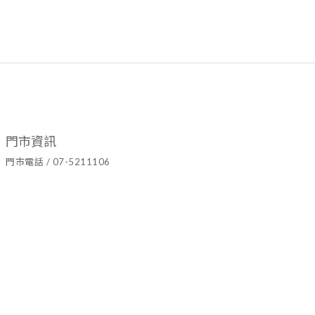
門市資訊
門市電話 / 07-5211106
官方LINE ID / @hyy8694h
營業時間 / 週二至週日10:00~19:00
門市地址 / 高雄市鹽埕區七賢二路437號
隱私條款 | 條款及細則 | 2021 © Ariel's Flower