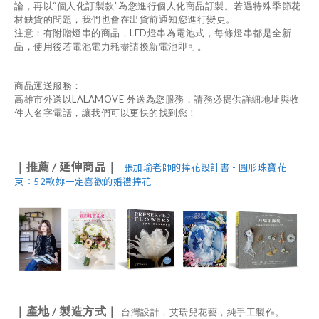
“
”
論，再以
個人化訂製款
為您進行個人化商品訂製。若遇特殊季節花
材缺貨的問題，我們也會在出貨前通知您進行變更。
LED
注意：有附贈燈串的商品，
燈串為電池式，每條燈串都是全新
品，使用後若電池電力耗盡請換新電池即可。
商品運送服務：
LALAMOVE
高雄市外送以
外送為您服務，請務必提供詳細地址與收
件人名字電話，讓我們可以更快的找到您！
/ 延伸商品
｜推薦
｜
張加瑜老師的捧花設計書 - 圓形珠寶花
束：52款妳一定喜歡的婚禮捧花
/
｜產地
製造方式｜
台灣設計，艾瑞兒花藝，純手工製作。