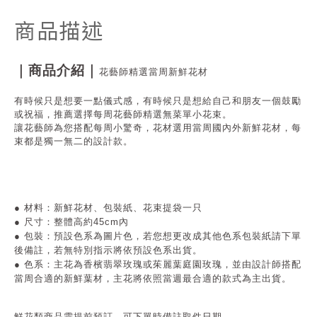
商品描述
｜商品介紹｜
花藝師精選當周新鮮花材
有時候只是想要一點儀式感，有時候只是想給自己和朋友一個鼓勵
或祝福，推薦選擇每周花藝師精選無菜單小花束。
讓花藝師為您搭配每周小驚奇，花材選用當周國內外新鮮花材，每
束都是獨一無二的設計款。
●
材料：新鮮花材、包裝紙
、花束提袋一只
● 尺寸
：整體高約45cm內
● 包裝
：預設色系為圖片色，若您想更改成其他色系包裝紙請下單
後備註，若無特別指示將依預設色系出貨。
● 色系
：主花為香檳翡翠玫瑰或茱麗葉庭園玫瑰，並由設計師搭配
當周合適的新鮮葉材，主花將依照當週最合適的款式為主出貨。
鮮花類商品需提前預訂，可下單時備註取件日期。