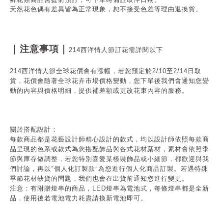
天然花色偶有差異皆為正常現象，恕不接受色差等理由退換貨。
｜注意事項｜
214西洋情人節訂花需詳閱以下
214西洋情人節全球花價會有漲幅，若您預定於2/10至2/14日取
貨，花價會隨著全球花卉市場價格變動，您下單後我們會通知您變
動的內容與價格明細，提供補差額或更改花束內容的服務。
關於搭配設計：
每款商品都是花藝設計師精心設計的款式，均以設計師依照每款商
品呈現的色系或款式為您搭配飾品與各式花材葉材，素材會依照季
節與庫存做調整，若您特別喜愛某樣裝飾品或小細節，都歡迎與我
“
”
們討論，再以
個人化訂製款
為您進行個人化商品訂製。若遇特殊
季節花材缺貨的問題，我們也會在出貨前通知您進行變更。
注意：有附贈燈串的商品，
LED
燈串為電池式，每條燈串都是全新
品，使用後若電池電力耗盡請換新電池即可。