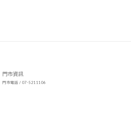
門市資訊
門市電話 / 07-5211106
官方LINE ID / @hyy8694h
營業時間 / 週二至週日10:00~19:00
門市地址 / 高雄市鹽埕區七賢二路437號
隱私條款 | 條款及細則 | 2021 © Ariel's Flower