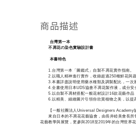
商品描述
台灣第一本
不凋花の染色實驗設計書
本書特色
1.台灣第一本「圖鑑式」自製不凋花實作指南。
2.以職人精神進行實作，收錄超過250種鮮花與
3.本書詳盡說明使用藥水種類及調製配比，一次
4.全書使用日本UDS協會不凋花製作液，成分安
5.以自製不凋材搭配一般花材設計16款花藝作品
6.以精美、細緻圖片引領你欣賞植物之美，以提
【一般社團法人Universal Designers Academ
來自日本的不凋花花藝協會，由長井睦美會長所領
花藝教學與展覽，更參與2018至2019年的台灣世界