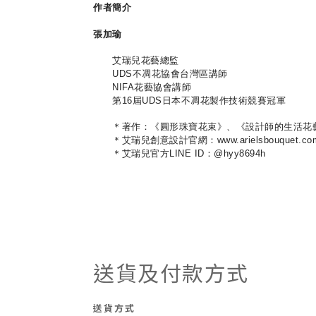
作者簡介
張加瑜
艾瑞兒花藝總監
UDS不凋花協會台灣區講師
NIFA花藝協會講師
第16屆UDS日本不凋花製作技術競賽冠軍
＊著作：《圓形珠寶花束》、《設計師的生活花
＊艾瑞兒創意設計官網：www.arielsbouquet.co
＊艾瑞兒官方LINE ID：@hyy8694h
送貨及付款方式
送貨方式