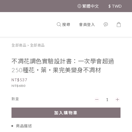
繁體中文
$
TWD
搜尋
會員登入
全部商品
>
全部商品
不凋花調色實驗設計書：一次學會超過
250種花‧葉‧果完美變身不凋材
NT$537
NT$680
數量
加入購物車
商品描述