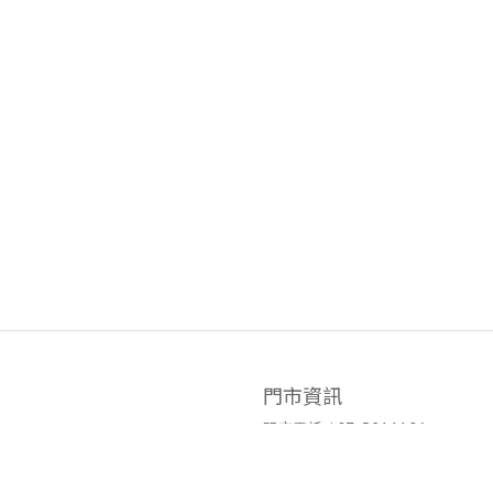
門市資訊
門市電話 / 07-5211106
官方LINE ID / @hyy8694h
營業時間 / 週二至週日10:00~19:0
門市地址 / 高雄市鹽埕區七賢二路4