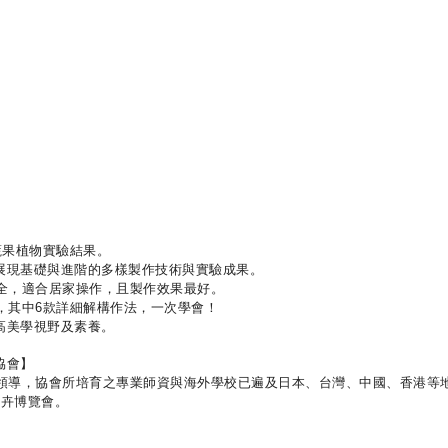
蔬果植物實驗結果。
展現基礎與進階的多樣製作技術與實驗成果。
全，適合居家操作，且製作效果最好。
，其中6款詳細解構作法，一次學會！
高美學視野及素養。
y協會】
導，協會所培育之專業師資與海外學校已遍及日本、台灣、中國、香港等地
花卉博覽會。