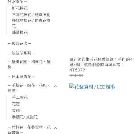
分束捧花 —
鮮花捧花
不凋花捧花 / 乾燥捧花
多媒材捧花 / 仿真花捧
花
珠寶捧花
— 玻璃花盅 —
— 波波球系列 —
設計師的生活花藝香氛課：手作的不
— 壁掛花圈．相框花．壁
皂×燭，還是浪漫時尚與幸福！
飾 —
NT$379
NT$480
— 日本浮游花 —
— 手腕花．胸花．花冠．
髮飾 —
手工胸花
花冠
髮飾
手腕花/ 戒指花
— 材料包．花藝資材．花
藝書籍 —