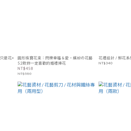
只是花×
圓形珠寶花束：閃爍幸福＆愛‧繽紛の花藝
花禮設計 / 鮮花系列
52款妳一定喜歡的婚禮捧花
NT$340
NT$458
NT$580