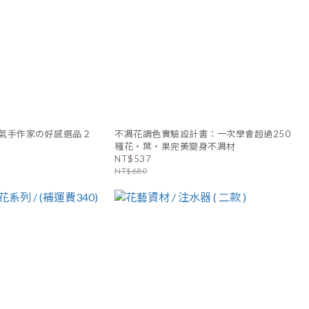
氣手作家の好感選品２
不凋花調色實驗設計書：一次學會超過250
種花‧葉‧果完美變身不凋材
NT$537
NT$680