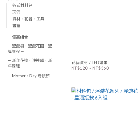
各式材料包
玩偶
資材、花器、工具
書籍
— 優惠組合 —
— 聖誕樹．聖誕花圈．聖
誕課程 —
— 新年花禮．注連繩．新
花藝資材 / LED燈串
年課程 —
NT$120 ~ NT$360
— Mother's Day 母親節 —