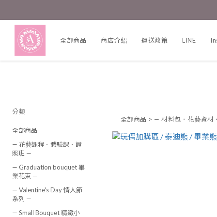
全部商品
商店介紹
運送政策
LINE
I
分類
全部商品
>
— 材料包．花藝資材
全部商品
— 花藝課程．體驗課．證
照班 —
— Graduation bouquet 畢
業花束 —
— Valentine's Day 情人節
系列 —
— Small Bouquet 精緻小