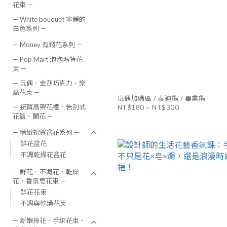
花束 —
— White bouquet 寧靜的
白色系列 —
— Money 有錢花系列 —
— Pop Mart 泡泡瑪特花
束 —
— 玩偶．金莎巧克力．樂
高花束 —
玩偶加購區 / 泰迪熊 / 畢業熊
— 祝賀高架花禮．告別式
NT$180 ~ NT$300
花籃．蘭花 —
— 精緻祝賀盆花系列 —
鮮花盆花
不凋乾燥花盆花
— 鮮花．不凋花．乾燥
花．香氛皂花束 —
鮮花花束
不凋與乾燥花束
— 新娘捧花．手綁花束．