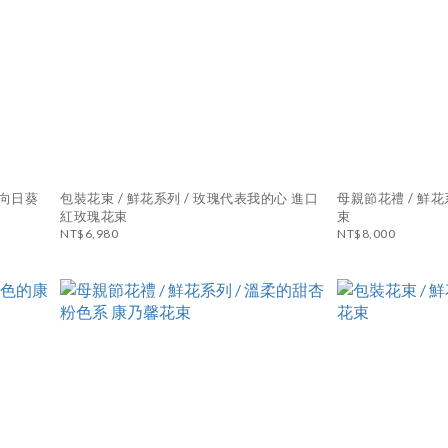
的向日葵
包裝花束 / 鮮花系列 / 玫瑰代表我的心 進口
母親節花禮 / 鮮花系列 / 櫻桃色的康乃馨花
紅玫瑰花束
束
NT$6,980
NT$8,000