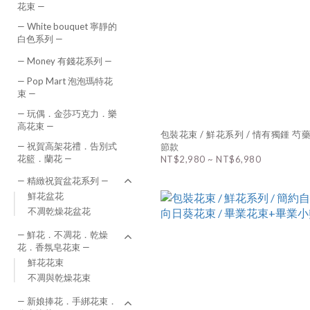
花束 —
— White bouquet 寧靜的
白色系列 —
— Money 有錢花系列 —
— Pop Mart 泡泡瑪特花
束 —
— 玩偶．金莎巧克力．樂
高花束 —
包裝花束 / 鮮花系列 / 情有獨鍾 芍
— 祝賀高架花禮．告別式
節款
花籃．蘭花 —
NT$2,980 ~ NT$6,980
— 精緻祝賀盆花系列 —
鮮花盆花
不凋乾燥花盆花
— 鮮花．不凋花．乾燥
花．香氛皂花束 —
鮮花花束
不凋與乾燥花束
— 新娘捧花．手綁花束．