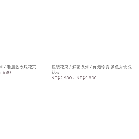
列 / 漸層藍玫瑰花束
包裝花束 / 鮮花系列 / 你最珍貴 紫色系玫瑰
3,680
花束
NT$2,980 ~ NT$5,800