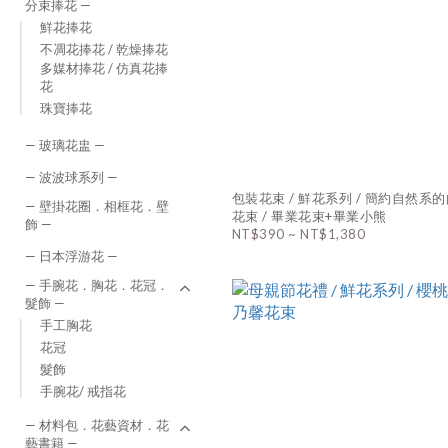
分束捧花 —
鮮花捧花
不凋花捧花 / 乾燥捧花
多媒材捧花 / 仿真花捧
花
珠寶捧花
— 玻璃花盅 —
— 波波球系列 —
包裝花束 / 鮮花系列 / 簡約自然系
— 壁掛花圈．相框花．壁
花束 / 畢業花束+畢業小熊
飾 —
NT$390 ~ NT$1,380
— 日本浮游花 —
— 手腕花．胸花．花冠．
髮飾 —
手工胸花
花冠
髮飾
手腕花/ 戒指花
— 材料包．花藝資材．花
藝書籍 —