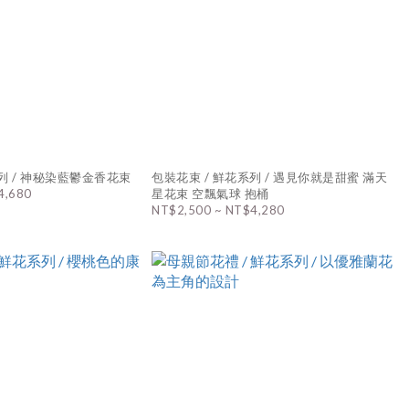
列 / 神秘染藍鬱金香花束
包裝花束 / 鮮花系列 / 遇見你就是甜蜜 滿天
4,680
星花束 空飄氣球 抱桶
NT$2,500 ~ NT$4,280