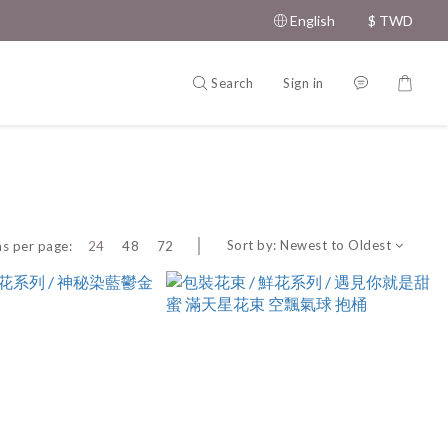
English
$
TWD
Search
Sign in
Sort by:
Newest to Oldest
s per page:
24
48
72