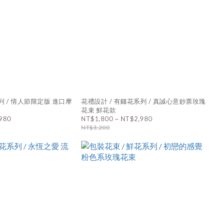
/ 情人節限定版 進口摩
花禮設計 / 有錢花系列 / 真誠心意鈔票玫瑰
花束 鮮花款
980
NT$1,800 ~ NT$2,980
NT$3,200