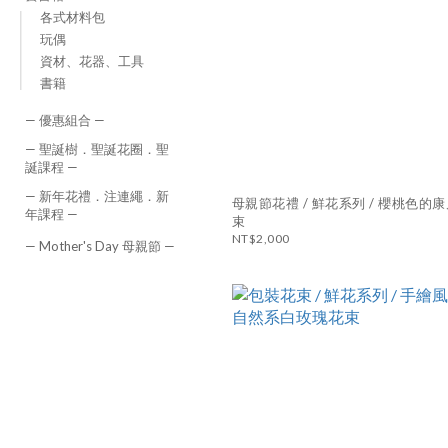
各式材料包
玩偶
資材、花器、工具
書籍
— 優惠組合 —
— 聖誕樹．聖誕花圈．聖
誕課程 —
— 新年花禮．注連繩．新
母親節花禮 / 鮮花系列 / 櫻桃色的康乃馨花
年課程 —
束
NT$2,000
— Mother's Day 母親節 —