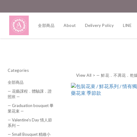
全部商品
About
Delivery Policy
LINE
Categories
View All
>
— 鮮花．不凋花．乾
全部商品
— 花藝課程．體驗課．證
照班 —
— Graduation bouquet 畢
業花束 —
— Valentine's Day 情人節
系列 —
— Small Bouquet 精緻小