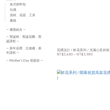
各式材料包
玩偶
資材、花器、工具
書籍
— 優惠組合 —
— 聖誕樹．聖誕花圈．聖
誕課程 —
— 新年花禮．注連繩．新
花禮設計 / 鮮花系列 / 充滿心意的
年課程 —
NT$3,680 ~ NT$3,980
— Mother's Day 母親節 —