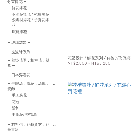
分束捧花 —
鮮花捧花
不凋花捧花 / 乾燥捧花
多媒材捧花 / 仿真花捧
花
珠寶捧花
— 玻璃花盅 —
— 波波球系列 —
花禮設計 / 鮮花系列 / 典雅的玫瑰
— 壁掛花圈．相框花．壁
NT$2,800 ~ NT$3,280
飾 —
— 日本浮游花 —
— 手腕花．胸花．花冠．
髮飾 —
手工胸花
花冠
髮飾
手腕花/ 戒指花
— 材料包．花藝資材．花
藝書籍 —