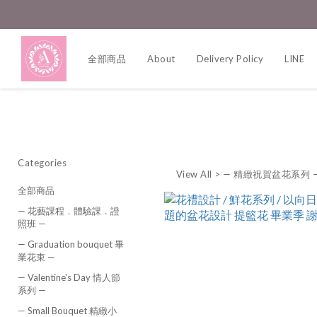
全部商品
About
Delivery Policy
LINE
Categories
View All
>
— 精緻祝賀盆花系列 
全部商品
— 花藝課程．體驗課．證
照班 —
— Graduation bouquet 畢
業花束 —
— Valentine's Day 情人節
系列 —
— Small Bouquet 精緻小