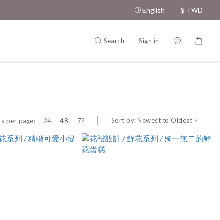
English
$
TWD
Search
Sign in
Sort by:
Newest to Oldest
s per page:
24
48
72