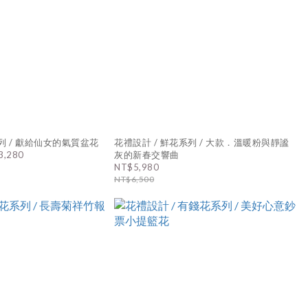
列 / 獻給仙女的氣質盆花
花禮設計 / 鮮花系列 / 大款．溫暖粉與靜謐
3,280
灰的新春交響曲
NT$5,980
NT$6,500