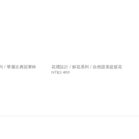
 鮮花系列 / 華麗古典冠軍杯
花禮設計 / 鮮花系列 / 自然甜美提籃花
NT$2,400