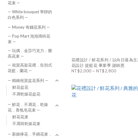
花束 —
— White bouquet 寧靜的
白色系列 —
— Money 有錢花系列 —
— Pop Mart 泡泡瑪特花
束 —
— 玩偶．金莎巧克力．樂
高花束 —
花禮設計 / 鮮花系列 / 以向日葵為
— 祝賀高架花禮．告別式
花設計 提籃花 畢業季 謝師恩
花籃．蘭花 —
NT$2,000 ~ NT$2,800
— 精緻祝賀盆花系列 —
鮮花盆花
不凋乾燥花盆花
— 鮮花．不凋花．乾燥
花．香氛皂花束 —
鮮花花束
不凋與乾燥花束
— 新娘捧花．手綁花束．