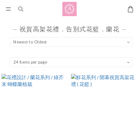
— 祝賀高架花禮．告別式花籃．蘭花 —