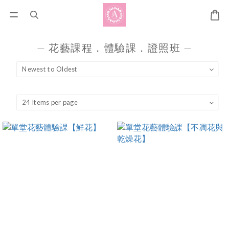
— 花藝課程．體驗課．證照班 —