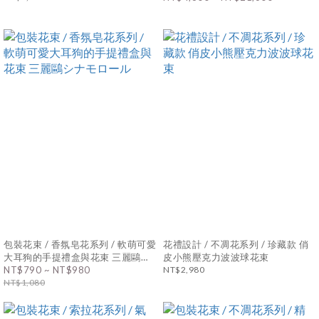
包裝花束 / 香氛皂花系列 / 軟萌可愛
花禮設計 / 不凋花系列 / 珍藏款 俏
大耳狗的手提禮盒與花束 三麗鷗シ
皮小熊壓克力波波球花束
ナモロール
NT$790 ~ NT$980
NT$2,980
NT$1,080