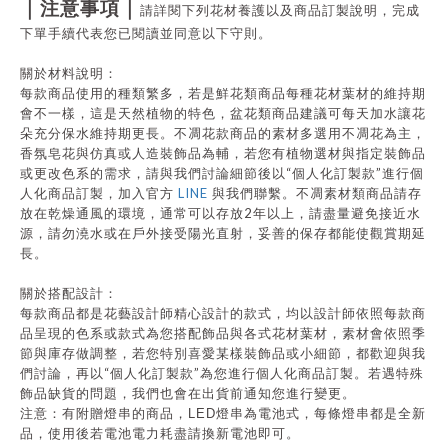
｜注意事項｜
請詳閱下列花材養護以及商品訂製說明，完成
下單手續代表您已閱讀並同意以下守則。
關於材料說明：
每款商品使用的種類繁多，若是鮮花類商品每種花材葉材的維持期
會不一樣，這是天然植物的特色，盆花類商品建議可每天加水讓花
朵充分保水維持期更長。不凋花款商品的素材多選用不凋花為主，
香氛皂花與仿真或人造裝飾品為輔，若您有植物選材與指定裝飾品
“
”
或更改色系的需求，請與我們討論細節後以
個人化訂製款
進行個
LINE
人化商品訂製，加入官方
與我們聯繫。不凋素材類商品請存
2
放在乾燥通風的環境，通常可以存放
年以上，請盡量避免接近水
源，請勿澆水或在戶外接受陽光直射，妥善的保存都能使觀賞期延
長。
關於搭配設計：
每款商品都是花藝設計師精心設計的款式，均以設計師依照每款商
品呈現的色系或款式為您搭配飾品與各式花材葉材，素材會依照季
節與庫存做調整，若您特別喜愛某樣裝飾品或小細節，都歡迎與我
“
”
們討論，再以
個人化訂製款
為您進行個人化商品訂製。若遇特殊
飾品缺貨的問題，我們也會在出貨前通知您進行變更。
注意：有附贈燈串的商品，
LED
燈串為電池式，每條燈串都是全新
品，使用後若電池電力耗盡請換新電池即可。