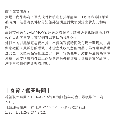
商品運送服務：
1
賣場上商品都為下單完成付款後進行排單訂製，
月為春節訂單繁
盛時期，若是有急件部分請額外註明並與我們討論出貨方式和時
間。
LALAMOVE
高雄市外送以
外送為您服務，請務必提供詳細地址與
收件人名字電話，讓我們可以更快的找到您！
外縣市均以黑貓宅急便出貨，出貨與送貨時間為每周一至周六，請
留意宅配人員與您的聯繫，才能盡快收到您的商品，為保證商品運
送安全，大型商品宅配運送以一件一箱為基準。結帳時運費為單件
運費，若要購買兩件以上商品則需另外補運費，運費異常的訂單，
您下單後我們也會與您聯繫。
/
｜春節
營業時間｜
花禮取件時間：1/16至2/15皆可預訂新年花禮，最後取件日為
2/15
。
花藝課程預約：鮮花課 2/7.2/12，不凋花乾燥花課
1/29.
1/31.
2/5.2/7.2/12
。