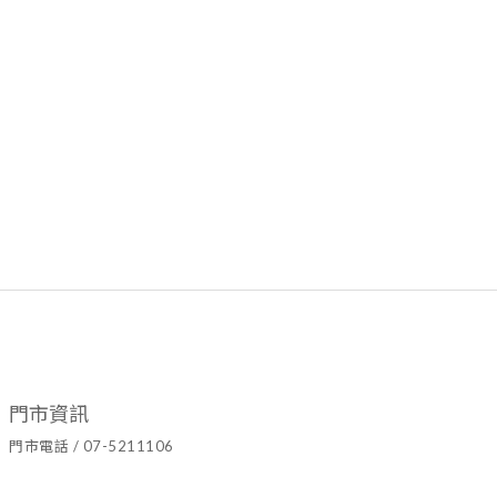
門市資訊
門市電話 / 07-5211106
官方LINE ID / @hyy8694h
營業時間 / 週二至週日10:00~19:00