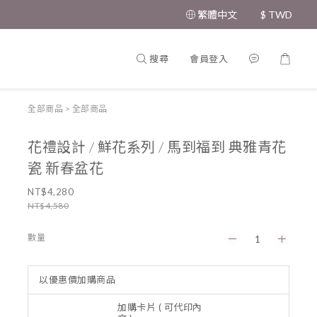
繁體中文
$
TWD
搜尋
會員登入
全部商品
>
全部商品
花禮設計 / 鮮花系列 / 馬到福到 典雅青花
瓷 新春盆花
NT$4,280
NT$4,580
數量
以優惠價加購商品
加購卡片 ( 可代印內