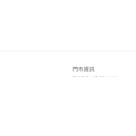
門市資訊
門市電話 / 07-5211106
官方LINE ID / @hyy8694h
營業時間 / 週二至週日10:00~19:0
門市地址 / 高雄市鹽埕區七賢二路4
隱私條款 | 條款及細則 | 2021 © Ariel's Flower