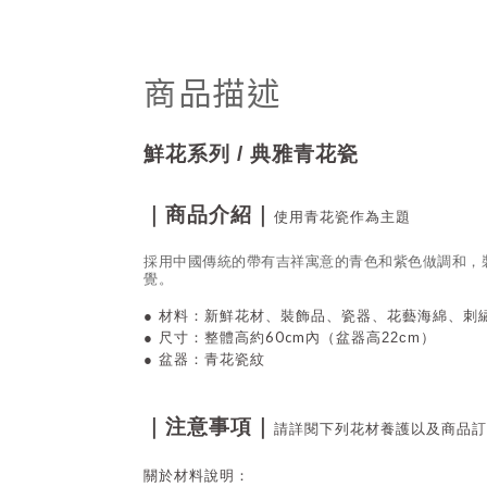
商品描述
鮮花系列 / 典雅青花瓷
｜商品介紹｜
使用青花瓷作為主題
採用中國傳統的帶有吉祥寓意的青色和紫色做調和，
覺。
●
材料：
新鮮花材、裝飾品、瓷器、花藝海綿
、刺
60cm
●
尺寸：整體高約
內（盆器高22cm）
●
盆器：青花瓷紋
｜注意事項｜
請詳閱下列花材養護以及商品訂
關於材料說明：