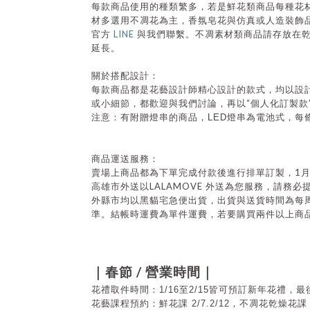
每款商品使用的種類繁多，若是鮮花類商品每種花
材多選用不凋花為主，香氛皂花與仿真或人造裝飾
LINE
官方
與我們聯繫。不凋素材類商品請存放在
延長。
關於搭配設計：
每款商品都是花藝設計師精心設計的款式，均以設
“
或小細節，都歡迎與我們討論，再以
個人化訂製款
注意：有附贈燈串的商品，
LED
燈串為電池式，每
商品運送服務：
1
賣場上商品都為下單完成付款後進行排單訂製，
LALAMOVE
高雄市外送以
外送為您服務，請務必
外縣市均以黑貓宅急便出貨，出貨與送貨時間為每
準。結帳時運費為單件運費，若要購買兩件以上商
/
｜春節
營業時間｜
花禮取件時間：1/16至2/15皆可預訂新年花禮，最後
花藝課程預約：鮮花課 2/7.2/12，不凋花乾燥花課 1