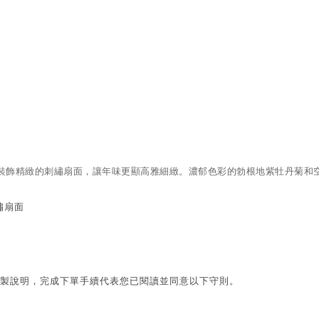
裝飾精緻的刺繡扇面，讓年味更顯高雅細緻。濃郁色彩的勃根地紫牡丹菊和
繡扇面
製說明，完成下單手續代表您已閱讀並同意以下守則。