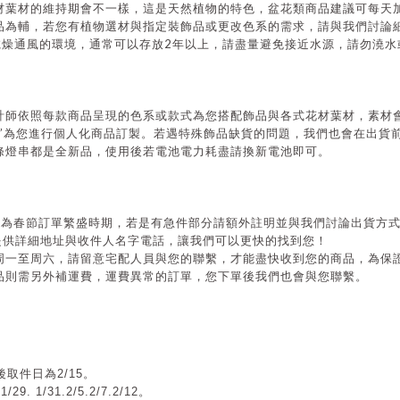
材葉材的維持期會不一樣，這是天然植物的特色，盆花類商品建議可每天
品為輔，若您有植物選材與指定裝飾品或更改色系的需求，請與我們討論
2
乾燥通風的環境，通常可以存放
年以上，請盡量避免接近水源，請勿澆水
計師依照每款商品呈現的色系或款式為您搭配飾品與各式花材葉材，素材
”
為您進行個人化商品訂製。若遇特殊飾品缺貨的問題，我們也會在出貨
條燈串都是全新品，使用後若電池電力耗盡請換新電池即可。
月為春節訂單繁盛時期，若是有急件部分請額外註明並與我們討論出貨方
提供詳細地址與收件人名字電話，讓我們可以更快的找到您！
周一至周六，請留意宅配人員與您的聯繫，才能盡快收到您的商品，為保
品則需另外補運費，運費異常的訂單，您下單後我們也會與您聯繫。
取件日為2/15
。
/29.
1/31.
2/5.2/7.2/12
。