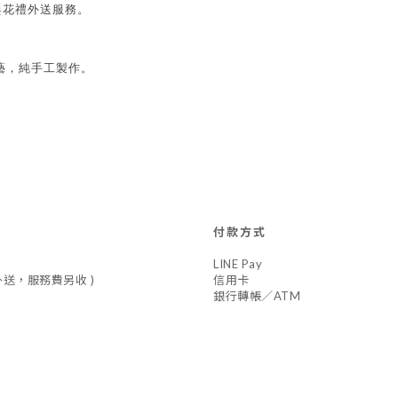
件與花禮外送服務。
藝，純手工製作。
付款方式
LINE Pay
車外送，服務費另收 )
信用卡
銀行轉帳／ATM