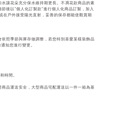
加水讓花朵充分保水維持期更長。不凋花款商品的素
“
”
細節後以
個人化訂製款
進行個人化商品訂製，加入
或在戶外接受陽光直射，妥善的保存都能使觀賞期
會依照季節與庫存做調整，若您特別喜愛某樣裝飾品
前通知您進行變更。
式和時間。
證商品運送安全，大型商品宅配運送以一件一箱為基