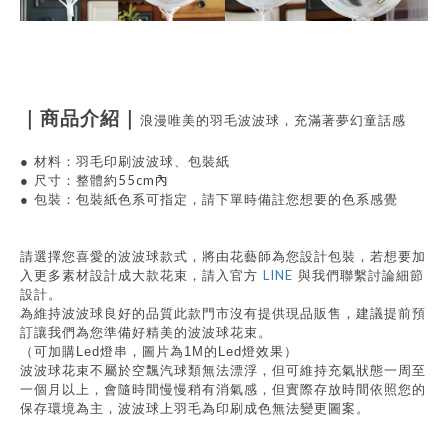
｜商品介紹｜
浪漫唯美的羽毛波波球，充滿著夢幻童話感
●
材料：羽毛印刷波波球
、包裝紙
55cm內
●
尺寸：整體約
●
包裝：包裝紙色系可指定，請下單時備註您想要的色系感覺
請選擇您喜愛的波波球款式，將由花藝師為您設計包裝，
若想要加
LINE
入更多素材設計成大款花束
，請入官方
與我們聯繫
討論細節
設計。
為維持波波球良好的品質此款門市沒有提供現品販售，建議提前預
訂讓我們為您準備好精美的波波球花束。
（可加購Led燈串，圖片為1M的
Led燈
效果）
波波球花束不屬於空飄汽球類無法漂浮，但可維持充氣狀態一周至
一個月以上，會隨時間慢慢稍有消氣感，但實際存放時間依照您的
保存環境為主，波波球上羽毛為印刷成色無法變更圖案。