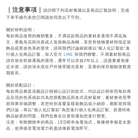
｜注意事項｜
請詳閱下列花材養護以及商品訂製說明，完成
下單手續代表您已閱讀並同意以下守則。
關於材料說明：
每款商品使用的種類繁多，不凋花款商品的素材多選用不凋花為
主，香氛皂花與仿真或人造裝飾品為輔，若您有植物選材與指定裝
飾品或更改色系的需求，請與我們討論細節後以
“
個人化訂製款
”
進
LINE
行個人化商品訂製，加入官方
與我們聯繫。不凋素材類商品
請存放在乾燥通風的環境，通常可以存放
2
年以上，請盡量避免接
近水源，請勿澆水或在戶外接受陽光直射，妥善的保存都能使觀賞
期延長。
關於搭配設計：
每款商品都是花藝設計師精心設計的款式，均以設計師依照每款商
品呈現的色系或款式為您搭配飾品與各式花材葉材，素材會依照季
節與庫存做調整，若您特別喜愛某樣裝飾品或小細節，都歡迎與我
“
”
們討論，再以
個人化訂製款
為您進行個人化商品訂製。若遇特殊
飾品缺貨的問題，我們也會在出貨前通知您進行變更。
注意：有附贈燈串的商品，
LED
燈串為電池式，每條燈串都是全新
品，使用後若電池電力耗盡請換新電池即可。