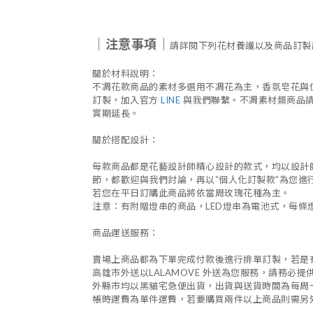
｜注
意事項｜
請詳閱下列花材養護以及商品訂製
關於材料說明：
不凋花款商品的素材多選用不凋花為主，香氛皂花與
訂製，加入官方
LINE
與我們聯繫。不凋素材類商品
賞期延長。
關於搭配設計：
每款商品都是花藝設計師精心設計的款式，均以設計
節，都歡迎與我們討論，再以
“
個人化訂製款
”
為您進
若您在平日訂購此商品將依當周玫瑰花種為主。
注意：有附贈燈串的商品，
LED
燈串為電池式，每條
商品運送服務：
賣場上商品都為下單完成付款後進行排單訂製，若是
高雄市外送以
LALAMOVE
外送為您服務，請務必提
外縣市均以黑貓宅急便出貨，出貨與送貨時間為每周
帳時運費為單件運費，若要購買兩件以上商品則需另