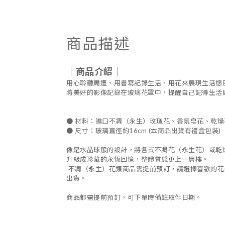
商品描述
｜商品介紹｜
用心聆聽周遭、用書寫記錄生活、用花來展現生活態
將美好的影像記錄在玻璃花罩中，提醒自己記得生活
●
材料：進口不凋（永生）玫瑰花、香氛皂花、乾燥
●
尺寸：玻璃直徑約
16cm (
本商品出貨有禮盒包裝
)
像是水晶球般的設計，將各式不凋花（永生花）或乾
升級成珍藏的永恆回憶，整體質感更上一層樓。
不凋（永生）花類商品需提前預訂，請選擇喜歡的花
出貨。
商品都需提前預訂，可下單時備註取件日期。