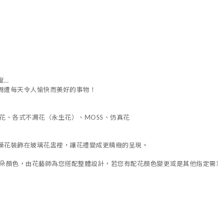
度
…
周遭每天令人愉快而美好的事物！
花、各式不凋花（永生花）、
MOSS
、仿真花
燥花裝飾在玻璃花盅裡，讓花禮變成更精緻的呈現。
朵顏色，由花藝師為您搭配整體設計，若您有配花顏色變更或是其他指定需