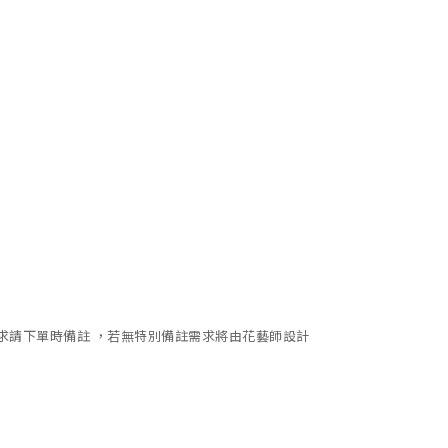
求請下單時備註
，若無特別備註需求將由花藝師設計