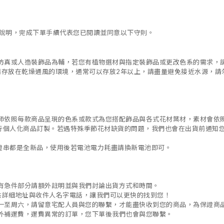
說明，完成下單手續代表您已閱讀並同意以下守則。
仿真或人造裝飾品為輔，若您有植物選材與指定裝飾品或更改色系的需求，
請存放在乾燥通風的環境，通常可以存放
2
年以上，請盡量避免接近水源，請
師依照每款商品呈現的色系或款式為您搭配飾品與各式花材葉材，素材會依
行個人化商品訂製。若遇特殊季節花材缺貨的問題，我們也會在出貨前通知
燈串都是全新品，使用後若電池電力耗盡請換新電池即可。
有急件部分請額外註明並與我們討論出貨方式和時間。
供詳細地址與收件人名字電話，讓我們可以更快的找到您！
一至周六，請留意宅配人員與您的聯繫，才能盡快收到您的商品，為保證商
外補運費，運費異常的訂單，您下單後我們也會與您聯繫。