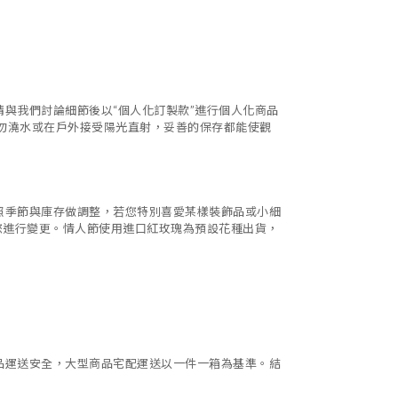
請與我們討論細節後以
“
個人化訂製款
”
進行個人化商品
勿澆水或在戶外接受陽光直射，妥善的保存都能使觀
照季節與庫存做調整，若您特別喜愛某樣裝飾品或小細
您進行變更。情人節使用進口紅玫瑰為預設花種出貨，
品運送安全，大型商品宅配運送以一件一箱為基準。結