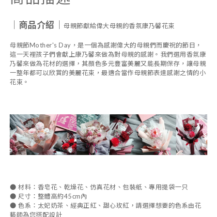
｜商品介紹｜
母親節獻給偉大母親的香氛康乃馨花束
母親節Mother's Day，是一個為感謝偉大的母親們而慶祝的節日，
這一天裡孩子們會獻上康乃馨來做為對母親的感謝。我們選用香氛康
乃馨來做為花材的選擇，其顏色多元豐富美麗又能長期保存，讓母親
一整年都可以欣賞的美麗花束，最適合當作母親節表達感謝之情的小
花束。
●
材料：香皂花、乾燥花、仿真花材、包裝紙、專用提袋一只
●
尺寸：整體高約
45
c
m
內
● 色系：太妃奶茶、經典正紅、甜心玫紅，請
選擇想要的色系由花
藝師為您搭配設計