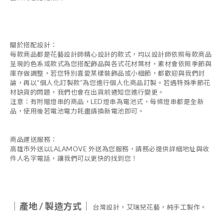
關於搭配設計：
每款商品都是花藝設計師精心設計的款式，均以設計師依照每款商品
呈現的色系或款式為您搭配飾品與各式花材葉材，素材會依照季節與
庫存做調整，若您特別喜愛某樣裝飾品或小細節，都歡迎與我們討
論，再以
“
個人化訂製款
”
為您進行個人化商品訂製。若遇特殊季節花
材缺貨的問題，我們也會在出貨前通知您進行變更。
注意：有附贈燈串的商品，
LED
燈串為電池式，每條燈串都是全新
品，使用後若電池電力耗盡請換新電池即可。
商品運送服務：
高雄市外送以
LALAMOVE
外送為您服務，請務必提供詳細地址與收
件人名字電話，讓我們可以更快的找到您！
｜產地
/
製造方式｜
台灣設計，艾瑞兒花藝，純手工製作。