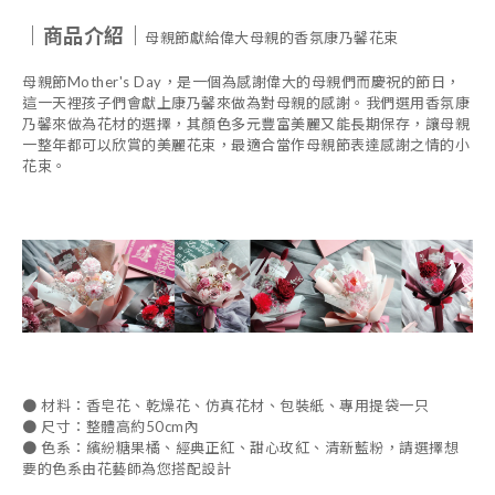
｜商品介紹｜
母親節獻給偉大母親的香氛康乃馨花束
母親節Mother's Day，是一個為感謝偉大的母親們而慶祝的節日，
這一天裡孩子們會獻上康乃馨來做為對母親的感謝。我們選用香氛康
乃馨來做為花材的選擇，其顏色多元豐富美麗又能長期保存，讓母親
一整年都可以欣賞的美麗花束，最適合當作母親節表達感謝之情的小
花束。
●
材料：香皂花、乾燥花、仿真花材、包裝紙、專用提袋一只
●
尺寸：整體高約50
c
m
內
● 色系：繽紛糖果橘、經典正紅、甜心玫紅、清新藍粉，請
選擇想
要的色系由花藝師為您搭配設計