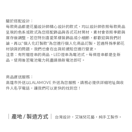
關於搭配設計：
每款商品都是花藝設計師精心設計的款式，均以設計師依照每款商品
呈現的色系或款式為您搭配飾品與各式花材葉材，素材會依照季節與
庫存做調整，若您特別喜愛某樣裝飾品或小細節，都歡迎與我們討
論，再以
“
個人化訂製款
”
為您進行個人化商品訂製。若遇特殊季節花
材缺貨的問題，我們也會在出貨前通知您進行變更。
注意：有附贈燈串的商品，
LED
燈串為電池式，每條燈串都是全新
品，使用後若電池電力耗盡請換新電池即可。
商品運送服務：
高雄市外送以
LALAMOVE
外送為您服務，請務必提供詳細地址與收
件人名字電話，讓我們可以更快的找到您！
｜產地
/
製造方式｜
台灣設計，艾瑞兒花藝，純手工製作。