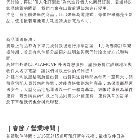
“
”
們討論，再以
個人化訂製款
為您進行個人化商品訂製。若遇特殊
飾品缺貨的問題，我們也會在出貨前通知您進行變更。
注意：有附贈燈串的商品，
LED
燈串為電池式，每條燈串都是全新
品，使用後若電池電力耗盡請換新電池即可。
商品運送服務：
1
賣場上商品都為下單完成付款後進行排單訂製，
月為春節訂單繁
盛時期，若是有急件部分請額外註明並與我們討論出貨方式和時
間。
LALAMOVE
高雄市外送以
外送為您服務，請務必提供詳細地址與
收件人名字電話，讓我們可以更快的找到您！
外縣市均以黑貓宅急便出貨，出貨與送貨時間為每周一至周六，請
留意宅配人員與您的聯繫，才能盡快收到您的商品，為保證商品運
送安全，大型商品宅配運送以一件一箱為基準。結帳時運費為單件
運費，若要購買兩件以上商品則需另外補運費，運費異常的訂單，
您下單後我們也會與您聯繫。
/
｜春節
營業時間｜
花禮取件時間：1/16至2/15皆可預訂新年花禮，最後取件日為