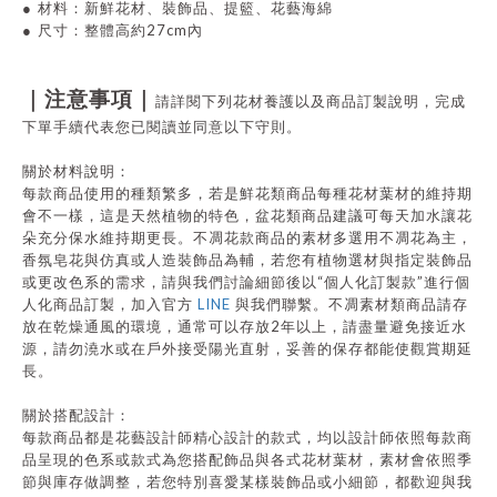
●
材料：新鮮花材、裝飾品、提籃、花藝海綿
27cm
●
尺寸：整體高約
內
｜注意事項｜
請詳閱下列花材養護以及商品訂製說明，完成
下單手續代表您已閱讀並同意以下守則。
關於材料說明：
每款商品使用的種類繁多，若是鮮花類商品每種花材葉材的維持期
會不一樣，這是天然植物的特色，盆花類商品建議可每天加水讓花
朵充分保水維持期更長。不凋花款商品的素材多選用不凋花為主，
香氛皂花與仿真或人造裝飾品為輔，若您有植物選材與指定裝飾品
“
”
或更改色系的需求，請與我們討論細節後以
個人化訂製款
進行個
LINE
人化商品訂製，加入官方
與我們聯繫。不凋素材類商品請存
2
放在乾燥通風的環境，通常可以存放
年以上，請盡量避免接近水
源，請勿澆水或在戶外接受陽光直射，妥善的保存都能使觀賞期延
長。
關於搭配設計：
每款商品都是花藝設計師精心設計的款式，均以設計師依照每款商
品呈現的色系或款式為您搭配飾品與各式花材葉材，素材會依照季
節與庫存做調整，若您特別喜愛某樣裝飾品或小細節，都歡迎與我