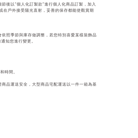
“
”
細節後以
個人化訂製款
進行個人化商品訂製，加入
或在戶外接受陽光直射，妥善的保存都能使觀賞期
會依照季節與庫存做調整，若您特別喜愛某樣裝飾品
前通知您進行變更。
式和時間。
證商品運送安全，大型商品宅配運送以一件一箱為基