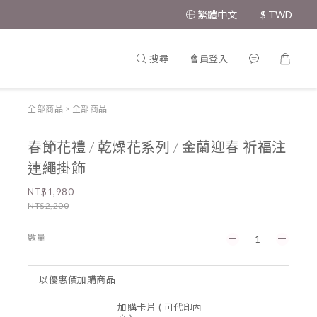
繁體中文
$
TWD
搜尋
會員登入
全部商品
>
全部商品
春節花禮 / 乾燥花系列 / 金蘭迎春 祈福注
連繩掛飾
NT$1,980
NT$2,200
數量
以優惠價加購商品
加購卡片 ( 可代印內