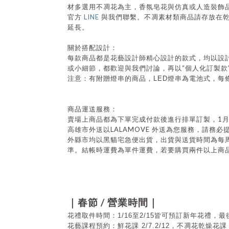
材多選用不凋花為主，香氛皂花與仿真或人造裝飾
LINE
官方
與我們聯繫。不凋素材類商品請存放在
延長。
關於搭配設計：
每款商品都是花藝設計師精心設計的款式，均以設
“
或小細節，都歡迎與我們討論，再以
個人化訂製款
注意：有附贈燈串的商品，
LED
燈串為電池式，每
商品運送服務：
1
賣場上商品都為下單完成付款後進行排單訂製，
LALAMOVE
高雄市外送以
外送為您服務，請務必
外縣市均以黑貓宅急便出貨，出貨與送貨時間為每
準。結帳時運費為單件運費，若要購買兩件以上商
/
｜春節
營業時間｜
花禮取件時間：1/16至2/15皆可預訂新年花禮，最後
花藝課程預約：鮮花課 2/7.2/12，不凋花乾燥花課 1