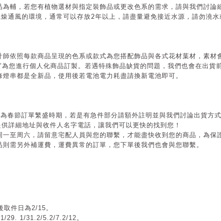
品為輔，若您有植物選材與指定裝飾品或更改色系的需求，請與我們討論
2
乾燥通風的環境，通常可以存放
年以上，請盡量避免接近水源，請勿澆水
計師依照每款商品呈現的色系或款式為您搭配飾品與各式花材葉材，素材
”
為您進行個人化商品訂製。若遇特殊飾品缺貨的問題，我們也會在出貨
條燈串都是全新品，使用後若電池電力耗盡請換新電池即可。
月為春節訂單繁盛時期，若是有急件部分請額外註明並與我們討論出貨方
提供詳細地址與收件人名字電話，讓我們可以更快的找到您！
周一至周六，請留意宅配人員與您的聯繫，才能盡快收到您的商品，為保
品則需另外補運費，運費異常的訂單，您下單後我們也會與您聯繫。
取件日為2/15
。
/29.
1/31.
2/5.2/7.2/12
。