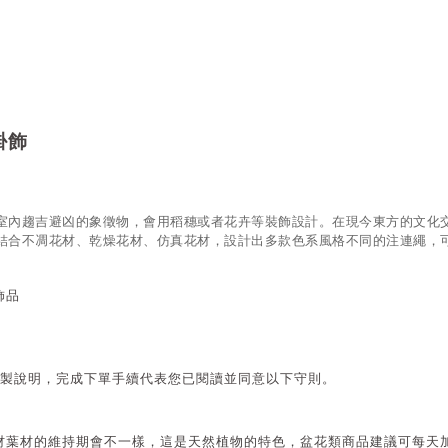
掛飾
室內趨吉避凶的象徵物，會用稻穗或者花卉等裝飾設計。
在現今東方的文化
結合不凋花材、乾燥花材、仿真花材，設計出多款色系風格不同的注連繩，
飾品
製說明，完成下單手續代表您已閱讀並同意以下守則。
材葉材的維持期會不一樣，這是天然植物的特色，盆花類商品建議可每天