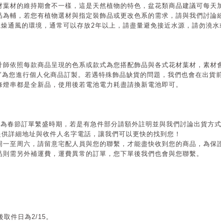
材葉材的維持期會不一樣，這是天然植物的特色，盆花類商品建議可每天
品為輔，若您有植物選材與指定裝飾品或更改色系的需求，請與我們討論
2
乾燥通風的環境，通常可以存放
年以上，請盡量避免接近水源，請勿澆水
計師依照每款商品呈現的色系或款式為您搭配飾品與各式花材葉材，素材
”
為您進行個人化商品訂製。若遇特殊飾品缺貨的問題，我們也會在出貨
條燈串都是全新品，使用後若電池電力耗盡請換新電池即可。
月為春節訂單繁盛時期，若是有急件部分請額外註明並與我們討論出貨方
提供詳細地址與收件人名字電話，讓我們可以更快的找到您！
周一至周六，請留意宅配人員與您的聯繫，才能盡快收到您的商品，為保
品則需另外補運費，運費異常的訂單，您下單後我們也會與您聯繫。
取件日為2/15
。