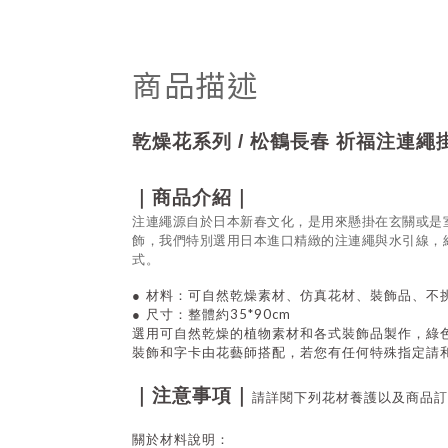
商品描述
乾燥花系列 / 松鶴長春 祈福注連繩
｜商品介紹｜
注連繩源自於日本新春文化，是用來懸掛在玄關或是
飾，我們特別選用日本進口精緻的注連繩與水引線，
式。
●
材料：可自然乾燥素材、仿真花材、裝飾品
、不
35*90cm
●
尺寸：整體約
選用可自然乾燥的植物素材和各式裝飾品製作，綠
裝飾和字卡由花藝師搭配，若您有任何特殊指定請
｜注意事項｜
請詳閱下列花材養護以及商品訂
關於材料說明：