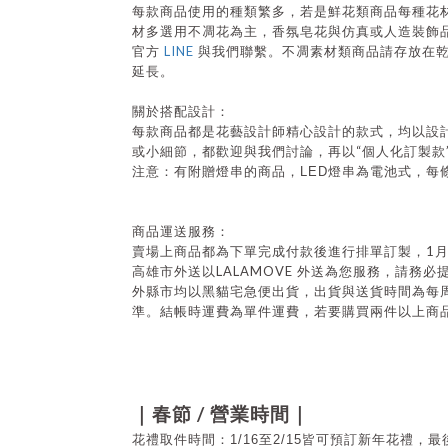
每款商品使用的種類繁多，若是鮮花類商品每種花
材多選用不凋花為主，香氛皂花與仿真或人造裝飾
LINE
官方
與我們聯繫。不凋素材類商品請存放在
延長。
關於搭配設計：
每款商品都是花藝設計師精心設計的款式，均以設
“
或小細節，都歡迎與我們討論，再以
個人化訂製款
注意：有附贈燈串的商品，
LED
燈串為電池式，每
商品運送服務：
1
賣場上商品都為下單完成付款後進行排單訂製，
LALAMOVE
高雄市外送以
外送為您服務，請務必
外縣市均以黑貓宅急便出貨，出貨與送貨時間為每
準。結帳時運費為單件運費，若要購買兩件以上商
/
｜春節
營業時間｜
花禮取件時間：1/16至2/15皆可預訂新年花禮，最後