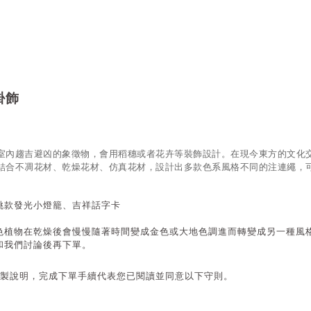
掛飾
室內趨吉避凶的象徵物，會用稻穗或者花卉等裝飾設計。
在現今東方的文化
結合不凋花材、乾燥花材、仿真花材，設計出多款色系風格不同的注連繩，
挑款發光小燈籠、吉祥話字卡
色植物在乾燥後會慢慢隨著時間變成金色或大地色調進而轉變成另一種風
和我們討論後再下單。
製說明，完成下單手續代表您已閱讀並同意以下守則。