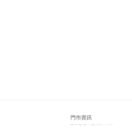
門市資訊
門市電話 / 07-5211106
官方LINE ID / @hyy8694h