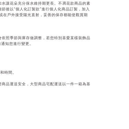
加水讓花朵充分保水維持期更長。不凋花款商品的素
“
”
細節後以
個人化訂製款
進行個人化商品訂製，加入
或在戶外接受陽光直射，妥善的保存都能使觀賞期
會依照季節與庫存做調整，若您特別喜愛某樣裝飾品
前通知您進行變更。
式和時間。
證商品運送安全，大型商品宅配運送以一件一箱為基