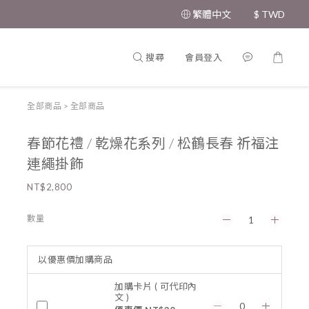
繁體中文
$
TWD
搜尋
會員登入
全部商品
>
全部商品
春節花禮 / 乾燥花系列 / 松鶴長春 祈福注
連繩掛飾
NT$2,800
數量
以優惠價加購商品
加購卡片 ( 可代印內
文 )