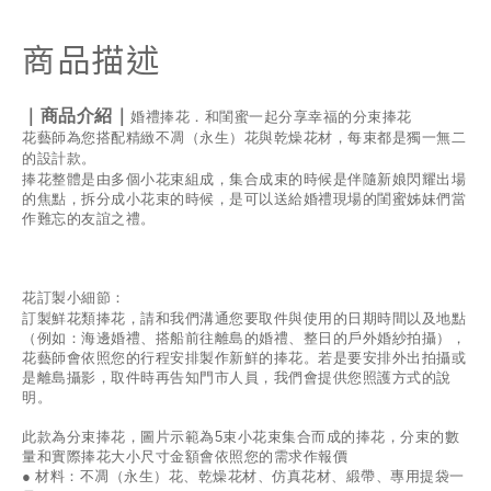
商品描述
｜商品介紹｜
婚禮捧花．和閨蜜一起分享幸福的分束捧花
花藝師為您搭配精緻不凋（永生）花與乾燥花材，每束都是獨一無二
的設計款。
捧花整體是由多個小花束組成，集合成束的時候是伴隨新娘閃耀出場
的焦點，拆分成小花束的時候，是可以送給婚禮現場的閨蜜姊妹們當
作難忘的友誼之禮。
花訂製小細節：
訂製鮮花類捧花，請和我們溝通您要取件與使用的日期時間以及地點
（例如：海邊婚禮、搭船前往離島的婚禮、整日的戶外婚紗拍攝），
花藝師會依照您的行程安排製作新鮮的捧花。若是要安排外出拍攝或
是離島攝影，取件時再告知門市人員，我們會提供您照護方式的說
明。
此款為分束捧花，圖片示範為5束小花束集合而成的捧花，分束的數
量和實際捧花大小尺寸金額會依照您的需求作報價
●
材料：
不凋（永生）花、乾燥花材、仿真
花材、緞帶、專用提袋一