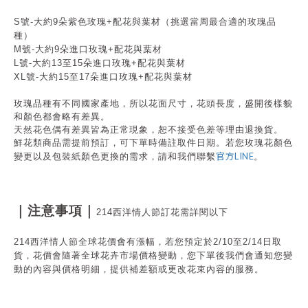
S號-大約9朵紫色玫瑰+配花與葉材
（挑選當周最合適的玫瑰品
種）
M
號-大約9朵進口玫瑰
+配花與葉材
L
號-大約13至15朵進口玫瑰
+配花與葉材
XL
號-大約15至17朵進口玫瑰
+配花與葉材
玫瑰品種有不同國家產地，所以花面尺寸，花頭長度，盛開後樣貌
和顏色都會略有差異。
天然花色偶有差異皆為正常現象，恕不接受色差等理由退換貨。
鮮花類商品需提前預訂，可下單時備註取件日期。
若您玫瑰花顏色
官方LINE
變更以及包裝紙顏色更換的需求，請和我們聯繫
。
｜注意事項｜
214西洋情人節訂花需詳閱以下
214西洋情人節全球花價會有漲幅，若您預定於2/10至2/14日取
貨，花價會隨著全球花卉市場價格變動，您下單後我們會通知您變
動的內容與價格明細，提供補差額或更改花束內容的服務。