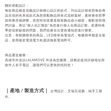
關於搭配設計：
每款商品都是花藝設計師精心設計的款式，均以設計師依照每款商
品呈現的色系或款式為您搭配飾品與各式花材葉材，素材會依照季
節與庫存做調整，若您特別喜愛某樣裝飾品或小細節，都歡迎與我
“
”
們討論，再以
個人化訂製款
為您進行個人化商品訂製。若遇特殊
季節花材缺貨的問題，我們也會在出貨前通知您進行變更。
注意：有附贈燈串的商品，
LED
燈串為電池式，每條燈串都是全新
品，使用後若電池電力耗盡請換新電池即可。
商品運送服務：
LALAMOVE
高雄市外送以
外送為您服務，請務必提供詳細地址與
收件人名字電話，讓我們可以更快的找到您！
/
｜產地
製造方式｜
台灣設計，艾瑞兒花藝，純手工製
作。