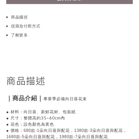
商品描述
送貨及付款方式
了解更多
商品描述
｜商品介紹｜
畢業季必備向日葵花束
●
材料：向日葵
、
新鮮花材、包裝紙
35~60cm內
●
尺寸：整體高約
●
花色：設色顏色為黃色
● 價格
：680款-1朵向日葵與配花，
1380款-3朵向日葵與配花
，
1680款-5朵向日葵與配花
，
1980款-7朵向日葵與配花