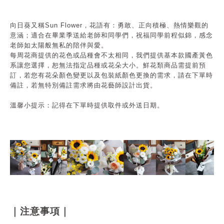
向日葵又稱Sun Flower，花語有：勇敢、正向積極
、熱情樂觀
的
意涵；適合在畢業季送給老師和同學們，祝福同學前程似錦，感念
老師如太陽般無私的陪伴與愛。
每周花商提供的花色或品種會不太相同，我們提供基本款國產黃色
系讓您選擇，恕無法指定品種或花朵大小。
鮮花類商品需提前預
訂，
若您有花朵顏色變更以及包裝紙顏色更換的需求，請在下單時
備註，若無特別備註需求將由花藝師設計出貨。
溫馨小提示：記得在下單時提供取件或外送日期。
｜注意事項｜