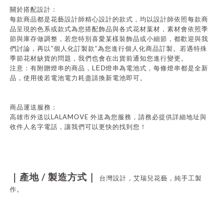
關於搭配設計：
每款商品都是花藝設計師精心設計的款式，均以設計師依照每款商
品呈現的色系或款式為您搭配飾品與各式花材葉材，素材會依照季
節與庫存做調整，若您特別喜愛某樣裝飾品或小細節，都歡迎與我
“
”
們討論，再以
個人化訂製款
為您進行個人化商品訂製。若遇特殊
季節花材缺貨的問題，我們也會在出貨前通知您進行變更。
注意：有附贈燈串的商品，
LED
燈串為電池式，每條燈串都是全新
品，使用後若電池電力耗盡請換新電池即可。
商品運送服務：
LALAMOVE
高雄市外送以
外送為您服務，請務必提供詳細地址與
收件人名字電話，讓我們可以更快的找到您！
/
｜產地
製造方式｜
台灣設計，艾瑞兒花藝，純手工製
作。