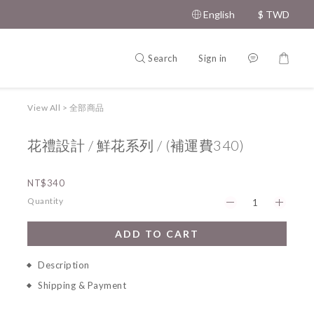
English
$
TWD
Search
Sign in
View All
>
全部商品
花禮設計 / 鮮花系列 / (補運費340)
NT$340
Quantity
ADD TO CART
Description
Shipping & Payment