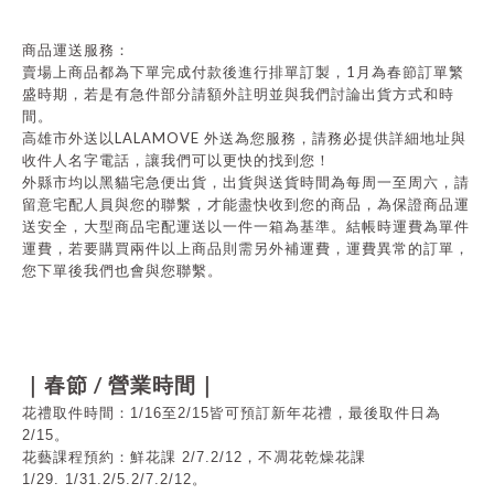
商品運送服務：
1
賣場上商品都為下單完成付款後進行排單訂製，
月為春節訂單繁
盛時期，若是有急件部分請額外註明並與我們討論出貨方式和時
間。
LALAMOVE
高雄市外送以
外送為您服務，請務必提供詳細地址與
收件人名字電話，讓我們可以更快的找到您！
外縣市均以黑貓宅急便出貨，出貨與送貨時間為每周一至周六，請
留意宅配人員與您的聯繫，才能盡快收到您的商品，為保證商品運
送安全，大型商品宅配運送以一件一箱為基準。結帳時運費為單件
運費，若要購買兩件以上商品則需另外補運費，運費異常的訂單，
您下單後我們也會與您聯繫。
/
｜春節
營業時間｜
花禮取件時間：1/16至2/15皆可預訂新年花禮，最後取件日為
2/15
。
花藝課程預約：鮮花課 2/7.2/12，不凋花乾燥花課
1/29.
1/31.
2/5.2/7.2/12
。