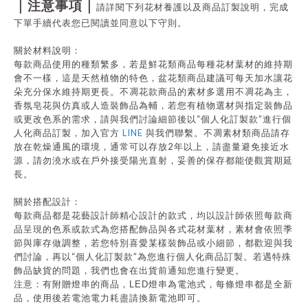
｜注意事項｜
請詳閱下列花材養護以及商品訂製說明，完成
下單手續代表您已閱讀並同意以下守則。
關於材料說明：
每款商品使用的種類繁多，若是鮮花類商品每種花材葉材的維持期
會不一樣，這是天然植物的特色，盆花類商品建議可每天加水讓花
朵充分保水維持期更長。不凋花款商品的素材多選用不凋花為主，
香氛皂花與仿真或人造裝飾品為輔，若您有植物選材與指定裝飾品
“
”
或更改色系的需求，請與我們討論細節後以
個人化訂製款
進行個
LINE
人化商品訂製，加入官方
與我們聯繫。不凋素材類商品請存
2
放在乾燥通風的環境，通常可以存放
年以上，請盡量避免接近水
源，請勿澆水或在戶外接受陽光直射，妥善的保存都能使觀賞期延
長。
關於搭配設計：
每款商品都是花藝設計師精心設計的款式，均以設計師依照每款商
品呈現的色系或款式為您搭配飾品與各式花材葉材，素材會依照季
節與庫存做調整，若您特別喜愛某樣裝飾品或小細節，都歡迎與我
“
”
們討論，再以
個人化訂製款
為您進行個人化商品訂製。若遇特殊
飾品缺貨的問題，我們也會在出貨前通知您進行變更。
注意：有附贈燈串的商品，
LED
燈串為電池式，每條燈串都是全新
品，使用後若電池電力耗盡請換新電池即可。