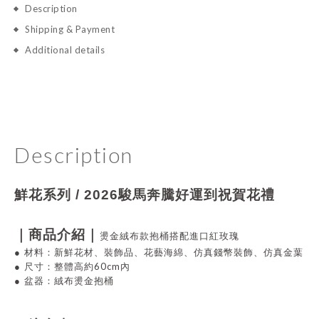
Description
Shipping & Payment
Additional details
Description
鮮花系列 / 2026駿馬奔騰好運到祝賀花禮
｜商品介紹｜
燙金絨布款抱桶搭配進口紅玫瑰
●
材料：
新鮮花材、裝飾品
、
花藝海綿、仿真錢幣裝飾
、
仿真金葉
60cm
●
尺寸：整體高約
內
●
盆器：絨布燙金抱桶