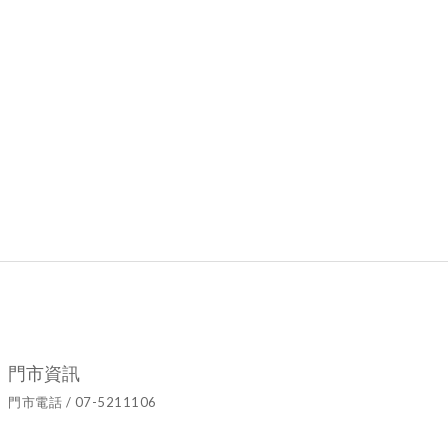
門市資訊
門市電話 / 07-5211106
官方LINE ID / @hyy8694h
營業時間 / 週二至週日10:00~19:00