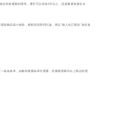
放在乾燥通風的環境，通常可以存放
2
年以上，請盡量避免接近水
樣裝飾品或小細節，都歡迎與我們討論，再以“個人化訂製款”為您進
件一箱為基準。結帳時運費為單件運費，若要購買兩件以上商品則需