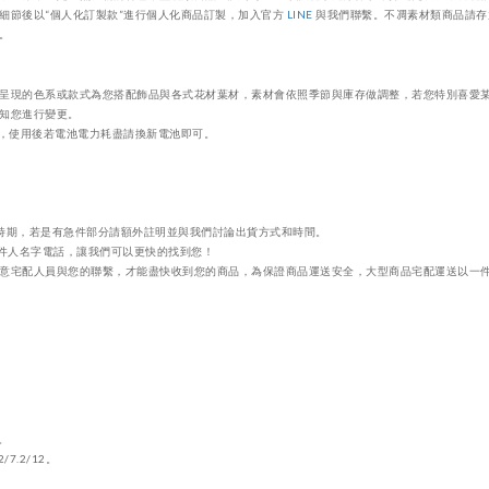
細節後以“個人化訂製款”進行個人化商品訂製，加入官方
LINE
與我們聯繫。不凋素材類商品請存
。
呈現的色系或款式為您搭配飾品與各式花材葉材，素材會依照季節與庫存做調整，若您特別喜愛某
知您進行變更。
，使用後若電池電力耗盡請換新電池即可。
時期，若是有急件部分請額外註明並與我們討論出貨方式和時間。
件人名字電話，讓我們可以更快的找到您！
意宅配人員與您的聯繫，才能盡快收到您的商品，為保證商品運送安全，大型商品宅配運送以一
。
2/7.2/12
。
。