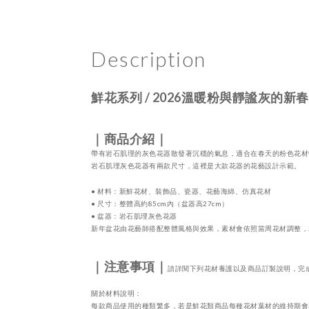
Description
鮮花系列
/ 2026
溫暖粉與靜謐灰的新春
｜商品介紹｜
帶有岩石肌理的灰色花器散發著沉穩的氣息，適合在春天的粉色花材
岩石肌理灰色花器有兩款尺寸，這裡是大款花器的花藝設計示範
。
●
材料：新鮮花材、裝飾品、瓷器、花藝海綿
、仿真花材
●
尺寸：整體高約
85cm
內（盆器高
27cm
）
●
盆器：岩石肌理灰色花器
新年盆花由花藝師搭配整體風格與效果，素材會依照當周花材調整，
｜注意事項｜
請詳閱下列花材養護以及商品訂製說明，完
關於材料說明：
每款商品使用的種類繁多，若是鮮花類商品每種花材葉材的維持期會