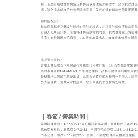
輔，若您有植物選材與指定裝飾品或更改色系的需求，請與我們討論
源，請勿澆水或在戶外接受陽光直射，妥善的保存都能使觀賞期延長
關於搭配設計：
每款商品都是花藝設計師精心設計的款式，均以設計師依照每款商品
行個人化商品訂製。若遇特殊飾品缺貨的問題，我們也會在出貨前通
注意：有附贈燈串的商品，
LED
燈串為電池式，每條燈串都是全新品
商品運送服務：
賣場上商品都為下單完成付款後進行排單訂製，
1
月為春節訂單繁盛
高雄市外送以
LALAMOVE
外送為您服務，請務必提供詳細地址與收
外縣市均以黑貓宅急便出貨，出貨與送貨時間為每周一至周六，請留
另外補運費，運費異常的訂單，您下單後我們也會與您聯繫。
｜春節
/
營業時間｜
花禮取件時間：
1/16
至
2/15
皆可預訂新年花禮，最後取件日為
2/15
花藝課程預約：鮮花課
2/7.2/12
，不凋花乾燥花課
1/29. 1/31.2/5.
門市公休：除夕
2/16~
初六
2/23
公休，不開放取件與花禮外送服務