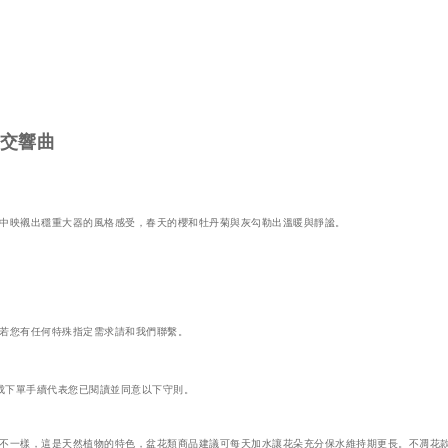
交響曲
中映襯出穩重大器的風格感受，春天的櫻和牡丹菊與灰勾勒出溫暖與靜謐。
若您有任何特殊指定需求請和我們聯繫。
成下單手續代表您已閱讀並同意以下守則。
不一樣，這是天然植物的特色，盆花類商品建議可每天加水讓花朵充分保水維持期更長。不凋花