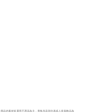
款商品的素材多選用不凋花為主，香氛皂花與仿真或人造裝飾品為