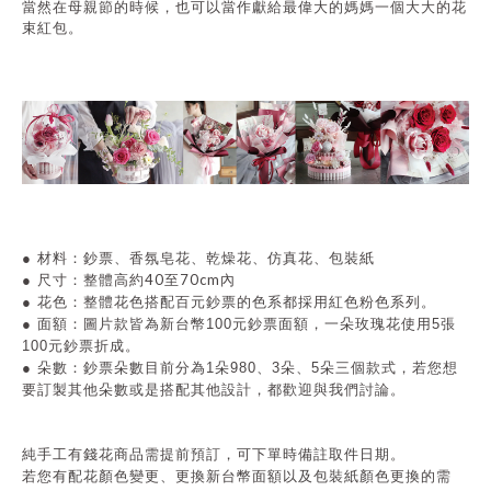
當然在母親節的時候，也可以當作
獻給最偉大的媽媽一個大大的花
束紅包。
●
材料：鈔票、香氛皂花、乾燥花、仿真花、包裝紙
40至70cm
●
尺寸：整體高約
內
●
花色：整體花色搭配百元鈔票的色系都採用紅色粉色系列。
● 面額
：圖片款皆為新台幣100元鈔票面額，一朵玫瑰花使用5張
100元鈔票折成。
● 朵數
：鈔票朵數目前分為1朵980、3朵、5朵三個款式，若您想
要訂製其他朵數或是搭配其他設計，都歡迎與我們討論。
純手工有錢花商品需提前預訂，可下單時備註取件日期。
若您有配花顏色變更、更換新台幣面額以及包裝紙顏色更換的需