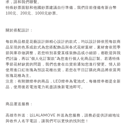
求，請和我們聯繫。
特殊鈔票面額和他國鈔票建議自行準備，我們目前僅備有新台幣
100元、200元、1000元鈔票。
關於搭配設計：
每款商品都是花藝設計師精心設計的款式，均以設計師依照每款商
品呈現的色系或款式為您搭配飾品與各式花材葉材，素材會依照季
節與庫存做調整，若您特別喜愛某樣裝飾品或小細節，都歡迎與我
“
”
們討論，再以
個人化訂製款
為您進行個人化商品訂製。若遇特殊
季節花材缺貨的問題，我們也會在出貨前通知您進行變更。情人節
使用
進口紅玫瑰為預設花種出貨，若您在平日訂購此商品將依當周
玫瑰花種為主。
注意：有附贈燈串的商品，
LED
燈串為電池式，每條燈串都是全新
品，使用後若電池電力耗盡請換新電池即可。
商品運送服務：
LALAMOVE
高雄市外送 : 以
外送為您服務，請務必提供詳細地址
與收件人名字電話，讓我們可以更快的找到您！