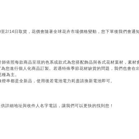
10至2/14日取貨，花價會隨著全球花卉市場價格變動，您下單後我們會
計師依照每款商品呈現的色系或款式為您搭配飾品與各式花材葉材，素材
”
為您進行個人化商品訂製。若遇特殊季節花材缺貨的問題，我們也會在
花種為主。
條燈串都是全新品，使用後若電池電力耗盡請換新電池即可。
提供詳細地址與收件人名字電話，讓我們可以更快的找到您！