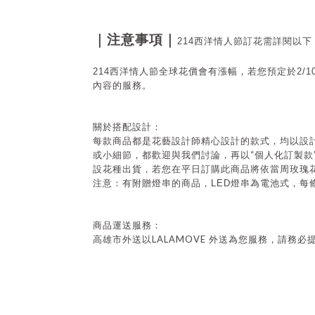
｜注意事項｜
214西洋情人節訂花需詳閱以下
214西洋情人節全球花價會有漲幅，若您預定於2/
內容的服務。
關於搭配設計：
每款商品都是花藝設計師精心設計的款式，均以設
“
或小細節，都歡迎與我們討論，再以
個人化訂製款
設花種出貨，若您在平日訂購此商品將依當周玫瑰
注意：有附贈燈串的商品，
LED
燈串為電池式，每
商品運送服務：
LALAMOVE
高雄市外送以
外送為您服務，請務必