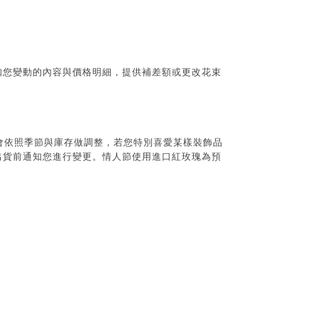
通知您變動的內容與價格明細，提供補差額或更改花束
會依照季節與庫存做調整，若您特別喜愛某樣裝飾品
出貨前通知您進行變更。情人節使用
進口紅玫瑰為預