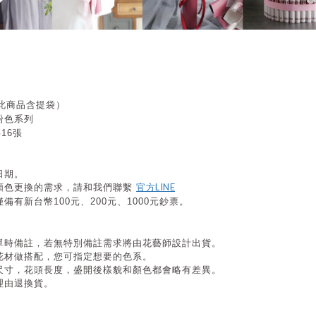
（此商品含提袋）
粉色系列
16張
日期。
官方LINE
顏色更換的需求，請和我們聯繫
有新台幣100元、200元、1000元鈔票。
單時備註，若無特別備註需求將由花藝師設計出貨。
花材做搭配，您可指定想要的色系
。
尺寸，花頭長度，盛開後樣貌和顏色都會略有差異。
理由退換貨。