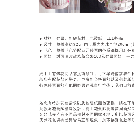
●
材料：鈔票
、新鮮花材
、包裝紙
、
LED燈條
32cm
●
尺寸：整體高約
內，壓力力球直徑20cm
●
花色：整體花色搭配百元鈔票的色系都採用紅色
● 面額
：封面圖片款為新台幣100元鈔票面額，一共
純手工有錢花商品需提前預訂，可下單時備註取件
若您有配花顏色變更、更換新台幣面額以及包裝紙
特殊鈔票面額和他國鈔票建議自行準備，我們目前僅備
若您有特殊花色需求以及包裝紙顏色更換，請在下
此款為花藝師精選設計，將由花藝師挑選當周新鮮
各類花卉皆有不同品種與不同國家產地，所以花面
天然花色偶有差異皆為正常現象，恕不接受色差等