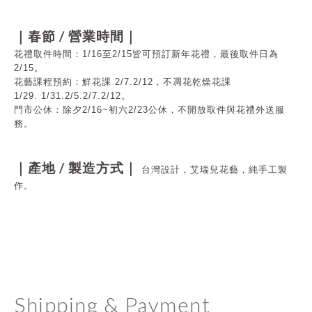
/
｜春節
營業時間｜
花禮取件時間：1/16至2/15皆可預訂新年花禮，最後取件日為
2/15
。
花藝課程預約：鮮花課 2/7.2/12，不凋花乾燥花課
1/29.
1/31.
2/5.2/7.2/12
。
門市公休：
除夕2/16~初六2/23公休，不開放取件與花禮外送服
務。
/
｜產地
製造方式｜
台灣設計，艾瑞兒花藝，純手工製
作。
Shipping & Payment