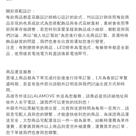
關於搭配設計：
每款商品都是花藝設計師精心設計的款式，均以設計師依照每款商
品呈現的色系或款式為您搭配飾品與各式花材葉材，素材會依照季
節與庫存做調整，若您特別喜愛某樣裝飾品或小細節，都歡迎與我
“
”
們討論，再以
個人化訂製款
為您進行個人化商品訂製。若遇特殊
飾品缺貨的問題，我們也會在出貨前通知您進行變更。
注意：有附贈燈串的商品，
LED
燈串為電池式，每條燈串都是全新
品，使用後若電池電力耗盡請換新電池即可。
商品運送服務：
1
賣場上商品都為下單完成付款後進行排單訂製，
月為春節訂單繁
盛時期，若是有急件部分請額外註明並與我們討論出貨方式和時
間。
LALAMOVE
高雄市外送以
外送為您服務，請務必提供詳細地址與
收件人名字電話，讓我們可以更快的找到您！
外縣市均以黑貓宅急便出貨，出貨與送貨時間為每周一至周六，請
留意宅配人員與您的聯繫，才能盡快收到您的商品，為保證商品運
送安全，大型商品宅配運送以一件一箱為基準。結帳時運費為單件
運費，若要購買兩件以上商品則需另外補運費，運費異常的訂單，
您下單後我們也會與您聯繫。