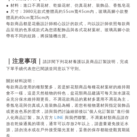
●
材料：進口不凋花材、乾燥花材、仿真花材、裝飾品、香氛皂花
55cm寬45cm
●
尺寸：3980元款式整體高約
內，玻璃高腳小款
整
體高約
40cm寬35cm
內
每款商品都是花藝設計師精心設計的款式，均以設計師依照每款商
品呈現的色系或款式為您搭配飾品與各式花材葉材。
玻璃高腳小款
帶有不同的紋路，將採隨機出貨。
｜注意事項｜
請詳閱下列花材養護以及商品訂製說明，完成
下單手續代表您已閱讀並同意以下守則。
關於材料說明：
每款商品使用的種類繁多，若是鮮花類商品每種花材葉材的維持期
會不一樣，這是天然植物的特色，盆花類商品建議可每天加水讓花
朵充分保水維持期更長。不凋花款商品的素材多選用不凋花為主，
香氛皂花與仿真或人造裝飾品為輔，若您有植物選材與指定裝飾品
“
”
或更改色系的需求，請與我們討論細節後以
個人化訂製款
進行個
LINE
人化商品訂製，加入官方
與我們聯繫。不凋素材類商品請存
2
放在乾燥通風的環境，通常可以存放
年以上，請盡量避免接近水
源，請勿澆水或在戶外接受陽光直射，妥善的保存都能使觀賞期延
長。