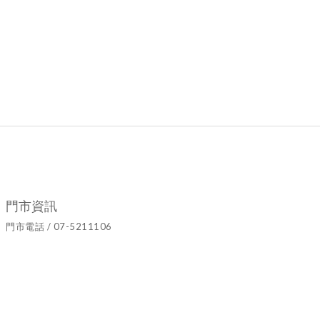
門市資訊
門市電話 / 07-5211106
官方LINE ID / @hyy8694h
營業時間 / 週二至週日10:00~19:00
門市地址 / 高雄市鹽埕區七賢二路437號
隱私條款 | 條款及細則 | 2021 © Ariel's Flower