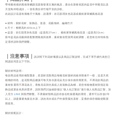
帶有藝術感的風格筆觸讓花器散發著文雅的氣息，適合在新春祝賀的盆花中和菊花以及
天堂鳥吟唱成詩，一首長壽吉祥竹報平安的詩歌。
此款設計花器有兩種尺寸風格，請選擇：
岩石肌理灰色花器或藝術家筆觸風格花器
●
材料：新鮮花材、裝飾品、瓷器、花藝海綿
、編織竹片
●
尺寸：整體高約100
cm上下
●
盆器：岩石肌理灰色花器
（盆器高
27cm
）
、
藝術家筆觸風格花器
（盆器高
32cm
）
新年盆花由花藝師搭配整體風格與效果，素材會依照當周花材調整，若您有任何特殊指
定需求請和我們聯繫。
｜注意事項｜
請詳閱下列花材養護以及商品訂製說明，完成下單手續代表您已
閱讀並同意以下守則。
關於材料說明：
每款商品使用的種類繁多，若是鮮花類商品每種花材葉材的維持期會不一樣，這是天然
植物的特色，盆花類商品建議可每天加水讓花朵充分保水維持期更長。不凋花款商品的
素材多選用不凋花為主，香氛皂花與仿真或人造裝飾品為輔，若您有植物選材與指定裝
飾品或更改色系的需求，請與我們討論細節後以“個人化訂製款”進行個人化商品訂製，加
入官方
LINE
與我們聯繫。不凋素材類商品請存放在乾燥通風的環境，通常可以存放
2
年
以上，請盡量避免接近水源，請勿澆水或在戶外接受陽光直射，妥善的保存都能使觀賞
期延長。
關於搭配設計：