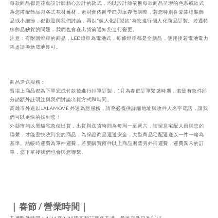
每款商品都是花藝設計師精心設計的款式，均以設計師依照每款商品呈現的色系或款式
為您搭配飾品與各式花材葉材，素材會依照季節與庫存做調整，若您特別喜愛某樣裝飾
品或小細節，都歡迎與我們討論，再以“個人化訂製款”為您進行個人化商品訂製。若遇特
殊飾品缺貨的問題，我們也會在出貨前通知您進行變更。
注意：有附贈燈串的商品，
LED
燈串為電池式，每條燈串都是全新品，使用後若電池電力
耗盡請換新電池即可。
商品運送服務：
賣場上商品都為下單完成付款後進行排單訂製，
1
月為春節訂單繁盛時期，若是有急件部
分請額外註明並與我們討論出貨方式和時間。
高雄市外送以
LALAMOVE
外送為您服務，請務必提供詳細地址與收件人名字電話，讓我
們可以更快的找到您！
外縣市均以黑貓宅急便出貨，出貨與送貨時間為每周一至周六，請留意宅配人員與您的
聯繫，才能盡快收到您的商品，為保證商品運送安全，大型商品宅配運送以一件一箱為
基準。結帳時運費為單件運費，若要購買兩件以上商品則需另外補運費，運費異常的訂
單，您下單後我們也會與您聯繫。
｜春節
/
營業時間｜