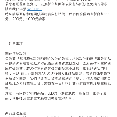
若您有配花顏色變更、更換新台幣面額以及包裝紙顏色更換的需求，
請
和我們聯繫
官方LINE
特殊鈔票面額和他國鈔票建議自行準備，我們目前僅備有新台幣100
元、200元、1000元鈔票。
｜注意事項｜
關於搭配設計：
每款商品都是花藝設計師精心設計的款式，均以設計師依照每款商品
呈現的色系或款式為您搭配飾品與各式花材葉材，素材會依照季節與
庫存做調整，若您特別喜愛某樣裝飾品或小細節，都歡迎與我們討
論，再以
“
個人化訂製款
”
為您進行個人化商品訂製。若遇特殊季節花
材缺貨的問題，我們也會在出貨前通知您進行變更。情人節使用
進口
紅玫瑰為預設花種出貨，若您在平日訂購此商品將依當周玫瑰花種為
主。
注意：有附贈燈串的商品，
LED
燈串為電池式，每條燈串都是全新
品，使用後若電池電力耗盡請換新電池即可。
商品運送服務：