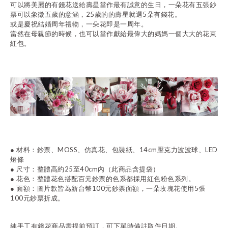
可以將美麗的有錢花送給壽星當作最有誠意的生日，一朵花有五張鈔
票可以象徵五歲的意涵，25歲的的壽星就選5朵有錢花。
或是慶祝結婚周年禮物，一朵花即是一周年。
當然在母親節的時候，也可以當作
獻給最偉大的媽媽一個大大的花束
紅包。
●
材料：鈔票、MOSS、仿真花、包裝紙
、14cm壓克力波波球
、LED
燈條
●
尺寸：整體高約
25至40cm
內
（此商品含提袋）
●
花色：整體花色搭配百元鈔票的色系都採用紅色粉色系列。
● 面額
：圖片款皆為新台幣100元鈔票面額，一朵玫瑰花使用5張
100元鈔票折成。
純手工有錢花商品需提前預訂，可下單時備註取件日期。