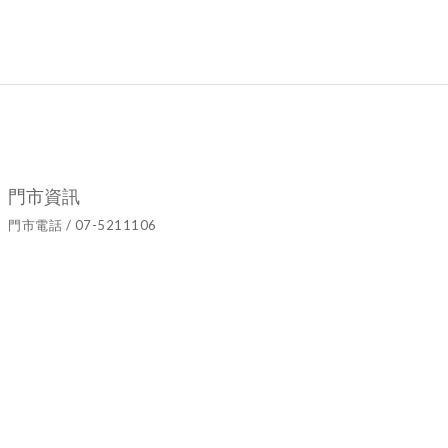
門市資訊
門市電話 / 07-5211106
官方LINE ID / @hyy8694h
營業時間 / 週二至週日10:00~19:00
門市地址 / 高雄市鹽埕區七賢二路437號
隱私條款 | 條款及細則 | 2021 © Ariel's Flower