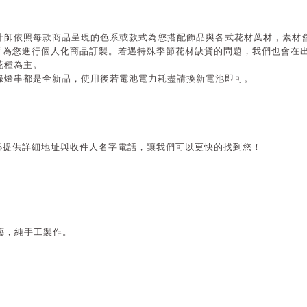
計師依照每款商品呈現的色系或款式為您搭配飾品與各式花材葉材，素材
”
為您進行個人化商品訂製。若遇特殊季節花材缺貨的問題，我們也會在
花種為主。
條燈串都是全新品，使用後若電池電力耗盡請換新電池即可。
必提供詳細地址與收件人名字電話，讓我們可以更快的找到您！
藝，純手工製作。