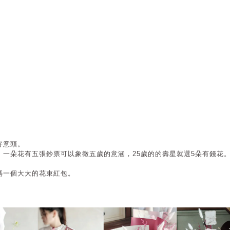
好意頭。
一朵花有五張鈔票可以象徵五歲的意涵，25歲的的壽星就選5朵有錢花
媽一個大大的花束紅包。