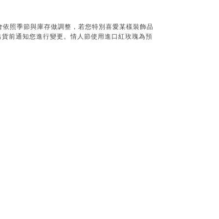
會依照季節與庫存做調整，若您特別喜愛某樣裝飾品
出貨前通知您進行變更。情人節使用
進口紅玫瑰為預