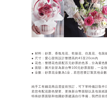
●
材料：鈔票、香氛皂花、乾燥花、仿真花、包裝
45至20cm
●
尺寸：愛心甜筒設計整體高約
內
●
花色：整體花色搭配百元鈔票的色系，分為紫色
● 面額
：圖片款皆為新台幣100元鈔票面額，一朵玫
● 朵數
：鈔票花朵數為1朵，若您想要訂製其他朵
純手工有錢花商品需提前預訂，可下單時備註取件
若您有配花顏色變更、更換新台幣面額以及包裝紙
特殊鈔票面額和他國鈔票建議自行準備，我們目前僅備