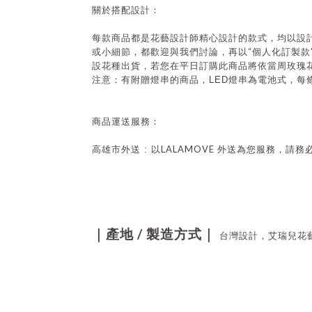
關於搭配設計：
每款商品都是花藝設計師精心設計的款式，均以設
“
或小細節，都歡迎與我們討論，再以
個人化訂製款
設花種出貨，若您在平日訂購此商品將依當周玫瑰
注意：有附贈燈串的商品，
LED
燈串為電池式，每
商品運送服務：
LALAMOVE
高雄市外送 : 以
外送為您服務，請務
/
｜產地
製造方式｜
台灣設計，艾瑞兒花