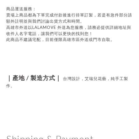
商品運送服務：
賣場上商品都為下單完成付款後進行排單訂製，若是有急件部分請
額外註明並與我們討論出貨方式和時間。
LALAMOVE
高雄市外送以
外送為您服務，請務必提供詳細地址與
收件人名字電話，讓我們可以更快的找到您！
此商品不建議宅配，目前僅限高雄市區外送或門市自取。
/
｜產地
製造方式｜
台灣設計，艾瑞兒花藝，純手工製
作。
Shipping & Payment