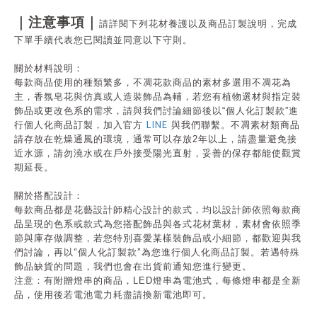
｜注意事項｜
請詳閱下列花材養護以及商品訂製說明，完成
下單手續代表您已閱讀並同意以下守則。
關於材料說明：
每款商品使用的種類繁多，不凋花款商品的素材多選用不凋花為
主，香氛皂花與仿真或人造裝飾品為輔，若您有植物選材與指定裝
飾品或更改色系的需求，請與我們討論細節後以
“
個人化訂製款
”
進
LINE
行個人化商品訂製，加入官方
與我們聯繫。不凋素材類商品
請存放在乾燥通風的環境，通常可以存放
2
年以上，請盡量避免接
近水源，請勿澆水或在戶外接受陽光直射，妥善的保存都能使觀賞
期延長。
關於搭配設計：
每款商品都是花藝設計師精心設計的款式，均以設計師依照每款商
品呈現的色系或款式為您搭配飾品與各式花材葉材，素材會依照季
節與庫存做調整，若您特別喜愛某樣裝飾品或小細節，都歡迎與我
“
”
們討論，再以
個人化訂製款
為您進行個人化商品訂製。若遇特殊
飾品缺貨的問題，我們也會在出貨前通知您進行變更。
注意：有附贈燈串的商品，
LED
燈串為電池式，每條燈串都是全新
品，使用後若電池電力耗盡請換新電池即可。