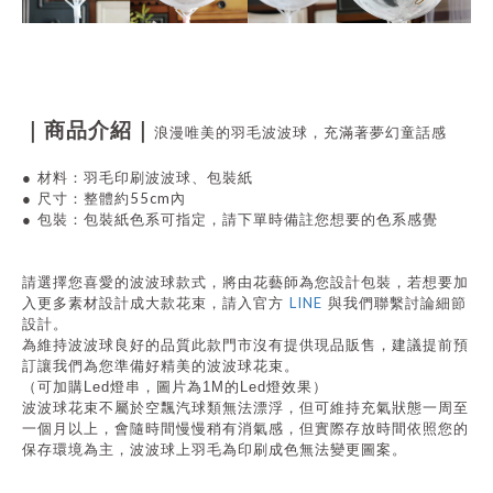
｜商品介紹｜
浪漫唯美的羽毛波波球，充滿著夢幻童話感
●
材料：羽毛印刷波波球
、包裝紙
55cm內
●
尺寸：整體約
●
包裝：包裝紙色系可指定，請下單時備註您想要的色系感覺
請選擇您喜愛的波波球款式，將由花藝師為您設計包裝，
若想要加
LINE
入更多素材設計成大款花束
，請入官方
與我們聯繫
討論細節
設計。
為維持波波球良好的品質此款門市沒有提供現品販售，建議提前預
訂讓我們為您準備好精美的波波球花束。
（可加購Led燈串，圖片為1M的
Led燈
效果）
波波球花束不屬於空飄汽球類無法漂浮，但可維持充氣狀態一周至
一個月以上，會隨時間慢慢稍有消氣感，但實際存放時間依照您的
保存環境為主，波波球上羽毛為印刷成色無法變更圖案。