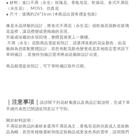
●
材料：進口不凋（永生）玫瑰花、香氛皂花、乾燥花、各式不凋花
（永生花）、
MOSS
、仿真花
●
尺寸：玻璃約26*
16cm (
本商品出貨有禮盒包裝
)
像是水晶球般的設計，將各式不凋花（永生花）或乾燥花裝飾在玻璃
花盅裡，讓花禮變成更精緻的呈現。
升級成珍藏的永恆回憶，整體質感更上一層樓。
不凋（永生）花類商品需提前預訂，請選擇喜歡的花朵顏色，由花
藝師為您搭配整體設計，若您有配花顏色變更或是其他指定需求請下
單時備註
，若無特別備註需求將由花藝師設計出貨。
商品都需提前預訂，可下單時備註取件日期。
｜注
意事項｜
請詳閱下列花材養護以及商品訂製說明，完成下單
手續代表您已閱讀並同意以下守則。
關於材料說明：
不凋花款商品的素材多選用不凋花為主，香氛皂花與仿真或人造裝飾
品為輔，若您有植物選材與指定裝飾品或更改色系的需求，請與我們