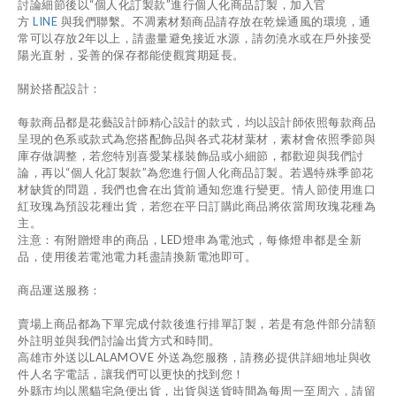
討論細節後以
“
個人化訂製款
”
進行個人化商品訂製，加入官
方
LINE
與我們聯繫。不凋素材類商品請存放在乾燥通風的環境，通
常可以存放
2
年以上，請盡量避免接近水源，請勿澆水或在戶外接受
陽光直射，妥善的保存都能使觀賞期延長。
關於搭配設計：
每款商品都是花藝設計師精心設計的款式，均以設計師依照每款商品
呈現的色系或款式為您搭配飾品與各式花材葉材，素材會依照季節與
庫存做調整，若您特別喜愛某樣裝飾品或小細節，都歡迎與我們討
論，再以
“
個人化訂製款
”
為您進行個人化商品訂製。若遇特殊季節花
材缺貨的問題，我們也會在出貨前通知您進行變更。情人節使用進口
紅玫瑰為預設花種出貨，若您在平日訂購此商品將依當周玫瑰花種為
主。
注意：有附贈燈串的商品，
LED
燈串為電池式，每條燈串都是全新
品，使用後若電池電力耗盡請換新電池即可。
商品運送服務：
賣場上商品都為下單完成付款後進行排單訂製，若是有急件部分請額
外註明並與我們討論出貨方式和時間。
高雄市外送以
LALAMOVE
外送為您服務，請務必提供詳細地址與收
件人名字電話，讓我們可以更快的找到您！
外縣市均以黑貓宅急便出貨，出貨與送貨時間為每周一至周六，請留