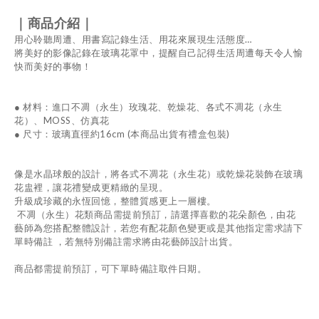
｜商品介紹｜
用心聆聽周遭、用書寫記錄生活、用花來展現生活態度
…
將美好的影像記錄在玻璃花罩中，提醒自己記得生活周遭每天令人愉
快而美好的事物！
●
材料：進口不凋（永生）玫瑰花、乾燥花、各式不凋花（永生
花）、
MOSS
、仿真花
●
尺寸：玻璃直徑約
16cm (
本商品出貨有禮盒包裝
)
像是水晶球般的設計，將各式不凋花（永生花）或乾燥花裝飾在玻璃
花盅裡，讓花禮變成更精緻的呈現。
升級成珍藏的永恆回憶，整體質感更上一層樓。
不凋（永生）花類商品需提前預訂，請選擇喜歡的花朵顏色，由花
藝師為您搭配整體設計，若您有配花顏色變更或是其他指定需求請下
單時備註
，若無特別備註需求將由花藝師設計出貨。
商品都需提前預訂，可下單時備註取件日期。