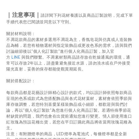
｜注
意事項｜
請詳閱下列花材養護以及商品訂製說明，完成下單
手續代表您已閱讀並同意以下守則。
關於材料說明：
不凋花款商品的素材多選用不凋花為主，香氛皂花與仿真或人造裝飾
品為輔，若您有植物選材與指定裝飾品或更改色系的需求，請與我們
討論細節後以
“
個人化訂製款
”
進行個人化商品訂製，加入官
方
LINE
與我們聯繫。不凋素材類商品請存放在乾燥通風的環境，通
常可以存放
2
年以上，請盡量避免接近水源，請勿澆水或在戶外接受
陽光直射，妥善的保存都能使觀賞期延長。
關於搭配設計：
每款商品都是花藝設計師精心設計的款式，均以設計師依照每款商品
呈現的色系或款式為您搭配飾品與各式花材葉材，素材會依照季節與
庫存做調整，若您特別喜愛某樣裝飾品或小細節，都歡迎與我們討
論，再以
“
個人化訂製款
”
為您進行個人化商品訂製。若遇特殊季節花
材缺貨的問題，我們也會在出貨前通知您進行變更。情人節使用進口
紅玫瑰為預設花種出貨，若您在平日訂購此商品將依當周玫瑰花種為
主。
注意：有附贈燈串的商品，
LED
燈串為電池式，每條燈串都是全新