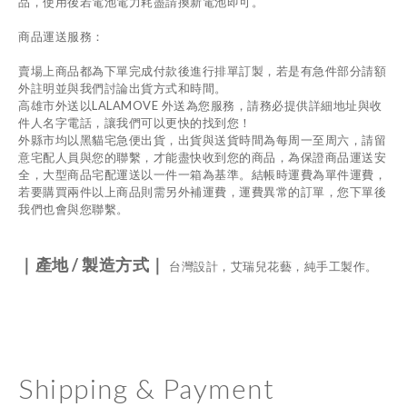
品，使用後若電池電力耗盡請換新電池即可。
商品運送服務：
賣場上商品都為下單完成付款後進行排單訂製，若是有急件部分請額
外註明並與我們討論出貨方式和時間。
高雄市外送以
LALAMOVE
外送為您服務，請務必提供詳細地址與收
件人名字電話，讓我們可以更快的找到您！
外縣市均以黑貓宅急便出貨，出貨與送貨時間為每周一至周六，請留
意宅配人員與您的聯繫，才能盡快收到您的商品，為保證商品運送安
全，大型商品宅配運送以一件一箱為基準。結帳時運費為單件運費，
若要購買兩件以上商品則需另外補運費，運費異常的訂單，您下單後
我們也會與您聯繫。
｜產地
/
製造方式｜
台灣設計，艾瑞兒花藝，純手工製作。
Shipping & Payment