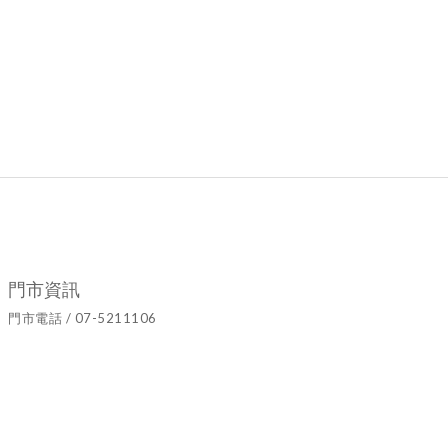
門市資訊
門市電話 / 07-5211106
官方LINE ID / @hyy8694h
營業時間 / 週二至週日10:00~19:00
門市地址 / 高雄市鹽埕區七賢二路437號
隱私條款 | 條款及細則 | 2021 © Ariel's Flower