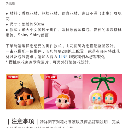
的花禮
●
材料：香氛花材、乾燥花材、仿真花材
、
進口
不凋（永生）
玫瑰
花
50cm
●
尺寸：整體約
● 款式：飛天小女警鏡子掛件、落日歌會耳機包、愛神的眼淚櫻桃
吊飾
、
Shiny
Shiny芭蕾
下單時請選擇您想要的掛件款式，由花藝師為您搭配整體設計。
一束花搭配一個掛件，若您想要2個以上配置，或是有任何特殊花
LINE
材以及包裝需求，請
加入官方
聯繫我們為您客製化。
* 櫻桃款花束為示意圖片，可另外訂製鮮花設計。
｜注意事項｜
請詳閱下列花材養護以及商品訂製說明，完成