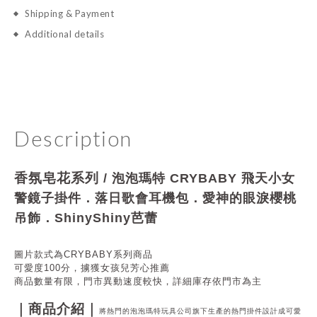
Shipping & Payment
Additional details
Description
香氛皂花系列
/
泡泡瑪特 CRYBABY 飛天小女
警鏡子掛件．落日歌會耳機包．愛神的眼淚櫻桃
吊飾
．Shiny
Shiny芭蕾
圖片款式為CRYBABY系列商品
可愛度100分，擄獲女孩兒芳心推薦
商品數量有限，門市異動速度較快
，詳細庫存依門市為主
｜商品介紹｜
將熱門的泡泡瑪特玩具公司旗下生產的熱門掛件
設計成可愛