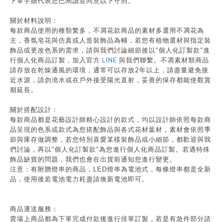
下單手續代表您已閱讀並同意以下守則。
關於材料說明：
每款商品使用的種類繁多，不凋花款商品的素材多選用不凋花為
主，香氛皂花與仿真或人造裝飾品為輔，若您有植物選材與指定裝
“
”
飾品或更改色系的需求，請與我們討論細節後以
個人化訂製款
進
LINE
行個人化商品訂製，加入官方
與我們聯繫。不凋素材類商品
2
請存放在乾燥通風的環境，通常可以存放
年以上，請盡量避免接
近水源，請勿澆水或在戶外接受陽光直射，妥善的保存都能使觀賞
期延長。
關於搭配設計：
每款商品都是花藝設計師精心設計的款式，均以設計師依照每款商
品呈現的色系或款式為您搭配飾品與各式花材葉材，素材會依照季
節與庫存做調整，若您特別喜愛某樣裝飾品或小細節，都歡迎與我
“
”
們討論，再以
個人化訂製款
為您進行個人化商品訂製。若遇特殊
飾品缺貨的問題，我們也會在出貨前通知您進行變更。
注意：有附贈燈串的商品，
LED
燈串為電池式，每條燈串都是全新
品，使用後若電池電力耗盡請換新電池即可。
商品運送服務：
賣場上商品都為下單完成付款後進行排單訂製，若是有急件部分請