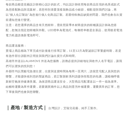
每款商品都是花藝設計師精心設計的款式，均以設計師依照每款商品呈現的色系或款式
為您搭配飾品與花葉材，若您特別喜愛某樣裝飾品或小細節，都歡迎與我們討論，再
以“個人化訂製款”為您進行個人化商品訂製。若遇特殊飾品缺貨的問題，我們也會在出貨
前通知您進行變更。
注意：若您選擇的商品含有天然樹幹，需依照當季木材商提供的樹種讓設計師為您搭
配，恕無法指定恕樹種與外觀
。LED燈串為電池式，每條燈串都是全新品，使用後若電池
電力耗盡請換新電池即可。
商品運送服務：
賣場上商品都為下單完成付款後進行排單訂製，11至12月為聖誕節訂單繁盛時期，若是
有急件部分請額外註明並與我們討論出貨方式和時間。
高雄市外送以LALAMOVE 外送為您服務，請務必提供詳細地址與收件人名字電話，讓我
們可以更快的找到您！
外縣市均以黑貓宅急便出貨，出貨與送貨時間為每周一至周六，請留意宅配人員與您的
聯繫，才能盡快收到您的聖誕商品，若訂製新鮮系列請盡快領取您的包裹，讓植物呼吸
新鮮空氣保持健康美麗。為保證商品運送安全，大型商品宅配運送以一件一箱為基準。
結帳時運費為單件運費，若要購買兩件以上商品則需另外補運費，運費異常的訂單，您
下單後我們也會與您聯繫。
｜產地 / 製造方式｜
台灣設計，艾瑞兒花藝，純手工製作。