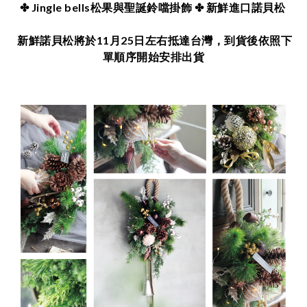
✤
Jingle bells松果與聖誕鈴噹掛飾
✤ 新鮮進口諾貝松
新鮮諾貝松將於11月25日左右抵達台灣，到貨後依照下
單順序開始安排出貨