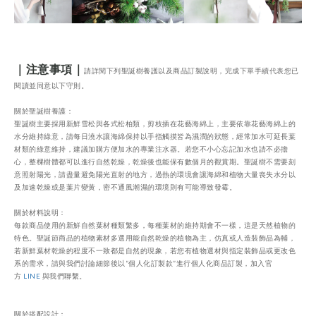
｜注意事項｜
請詳閱下列聖誕樹養護以及商品訂製說明，完成下單手續代表您已
閱讀並同意以下守則。
關於聖誕樹養護：
聖誕樹主要採用新鮮雪松與各式松柏類，剪枝插在花藝海綿上，主要依靠花藝海綿上的
水分維持綠意，請每日澆水讓海綿保持以手指觸摸皆為濕潤的狀態，經常加水可延長葉
材類的綠意維持，建議加購方便加水的專業注水器。若您不小心忘記加水也請不必擔
心，整棵樹體都可以進行自然乾燥，乾燥後也能保有數個月的觀賞期。聖誕樹不需要刻
意照射陽光，請盡量避免陽光直射的地方，過熱的環境會讓海綿和植物大量喪失水分以
及加速乾燥或是葉片變黃，密不通風潮濕的環境則有可能導致發霉。
關於材料說明：
每款商品使用的新鮮自然葉材種類繁多，每種葉材的維持期會不一樣，這是天然植物的
特色。聖誕節商品的植物素材多選用能自然乾燥的植物為主，仿真或人造裝飾品為輔，
若新鮮葉材乾燥的程度不一致都是自然的現象，若您有植物選材與指定裝飾品或更改色
系的需求，請與我們討論細節後以“個人化訂製款”進行個人化商品訂製，
加入官
方
LINE
與我們聯繫。
關於搭配設計：