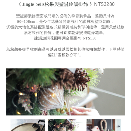
《 Jingle bells松果與聖誕鈴噹掛飾 》
NT$3280
聖誕節裝飾壁面或門扇的必備的季節裝飾品，整體尺寸為
60~100cm，是今年花藝師特別設計的諾貝松壁掛裝飾，
沉穩的大地色系搭配嚴選各式精緻質感裝飾球與緞帶，選用天然植物
素材製作的掛飾，也可直接乾燥變成乾燥花串。
建議加購花圈專用金屬掛勾
NT$150
若您想要提早收到商品可以改成以雪松和其他松柏類製作，下單時請
備註“雪松款亦可”。