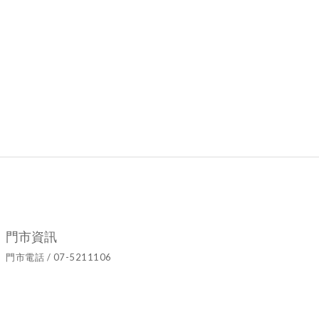
門市資訊
門市電話 / 07-5211106
官方LINE ID / @hyy8694h
營業時間 / 週二至週日10:00~19:00
門市地址 / 高雄市鹽埕區七賢二路437號