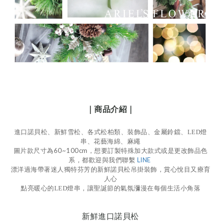
｜商品介紹｜
進口諾貝松、新鮮雪松、各式松柏類、裝飾品、金屬鈴鐺、LED燈
串、花藝海綿、麻繩
圖片款尺寸為60~100cm，想要訂製特殊加大款式或是更改飾品色
系，都歡迎與我們聯繫
LINE
漂洋過海帶著迷人獨特芬芳的新鮮諾貝松吊掛裝飾，賞心悅目又療育
人心
點亮暖心的
LED燈串，讓聖誕節的氣氛瀰漫在每個生活小角落
新鮮進口諾貝松