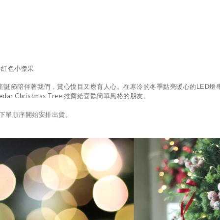
 紅色小漿果
聖誕節陪伴著我們，賞心悅目又療育人心。
在寒冷的冬季點亮暖心的
LED
燈
edar Christmas Tree
推薦給喜歡簡單風格的朋友。
下單順序開始安排出貨。