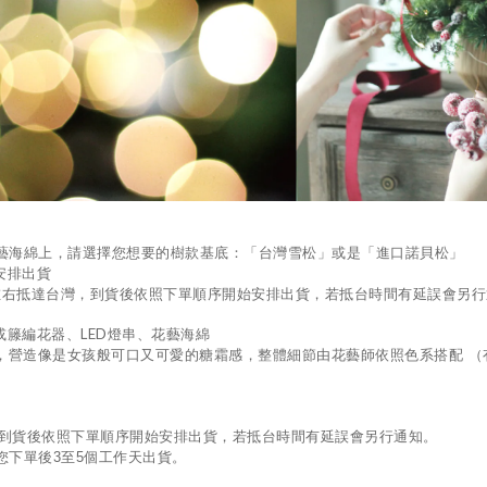
藝海綿上，請選擇您想要的樹款基底：「台灣雪松」或是「進口諾貝松」
安排出貨
左右抵達台灣，到貨後依照下單順序開始安排出貨，若抵台時間有延誤會另行
LED
或籐編花器、
燈串、花藝海綿
配，營造像是女孩般可口又可愛的糖霜感，整體
細節
由花藝師依照色系搭配
（
到貨後依照下單順序開始安排出貨，若抵台時間有延誤會另行通知。
您下單後
3
至
5
個工作天出貨。