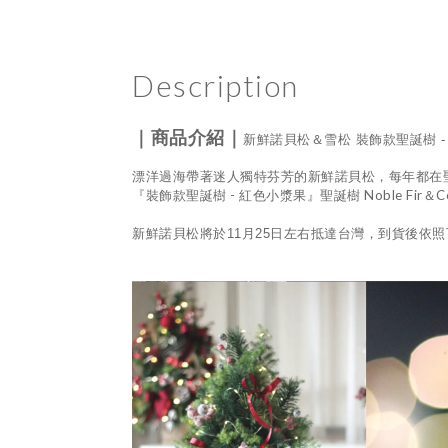
Description
｜商品介紹｜
新鮮諾貝松＆雪松 裝飾款聖誕樹 -
漂洋過海帶著迷人獨特芬芳的新鮮諾貝松，每年都在
-
Noble Fir
C
『裝飾款聖誕樹
紅色小漿果』聖誕樹
＆
新鮮諾貝松將於
11
月
25
日左右抵達台灣，到貨後依照