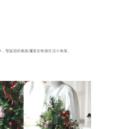
串，聖誕節的氣氛瀰漫在每個生活小角落。