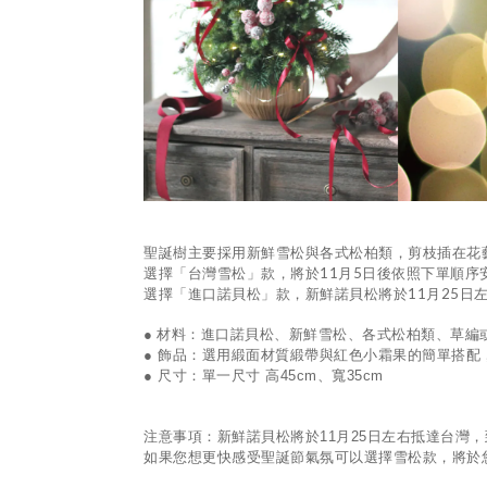
聖誕樹主要採用新鮮雪松與各式松柏類，剪枝插在花
11
5
選擇「台灣雪松」款，將於
月
日後依照下單順序
11
25
選擇「進口諾貝松」款，新鮮諾貝松將於
月
日
●
材料：進口諾貝松、新鮮雪松、各式松柏類、草編
● 飾品：選用緞面材質緞帶與紅色小霜果的簡單搭
●
尺寸：單一尺寸 高45cm、寬35cm
注意事項：新鮮諾貝松將於
11
月
25
日左右抵達台灣，
如果您想更快感受聖誕節氣氛可以選擇雪松款，將於