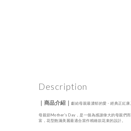
Description
｜商品介紹｜
獻給母親最濃郁的愛 - 經典正紅
母親節Mother's Day，是一個為感謝偉大的
富，花型飽滿美麗最適合當作精緻款花束的設計。