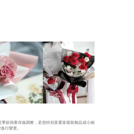
照季節與庫存做調整，若您特別喜愛某樣裝飾品或小細
您進行變更。