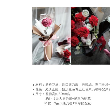
●
材料：新鮮花材、進口康乃馨、包裝紙、專用提袋
●
花色：經典正紅，
預設花色為正紅色康乃馨搭配深
●
尺寸：整體高約
50cm
內
S號 - 5朵大康乃馨+簡單的配花
M號 - 9朵大康乃馨+簡單的配花