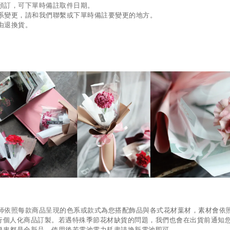
預訂，可下單時備註取件日期。
系變更，請和我們聯繫或下單時備註要變更的地方
。
由退換貨。
師依照每款商品呈現的色系或款式為您搭配飾品與各式花材葉材，素材會依
行個人化商品訂製。若遇特殊季節花材缺貨的問題，我們也會在出貨前通知
燈串都是全新品，使用後若電池電力耗盡請換新電池即可。