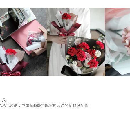
一只
色系包裝紙，並由花藝師搭配當周合適的葉材與配花。