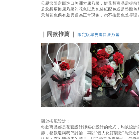
母親節限定版進口美洲大康乃馨，鮮花類商品需提前
若您想更換康乃馨的花色
以及包裝紙配色或是整體色
天然花色偶有差異皆為正常現象，恕不接受色差等理
｜
同款推薦
｜
限定版單隻進口康乃馨
關於搭配設計：
每款商品都是花藝設計師精心設計的款式，均以設計
節，都歡迎與我們討論，再以
“
個人化訂製款
”
為您進
注意：有附贈燈串的商品，
LED
燈串為電池式，每條