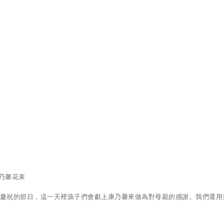
康乃馨花束
母親們而慶祝的節日，這一天裡孩子們會獻上康乃馨來做為對母親的感謝。我們