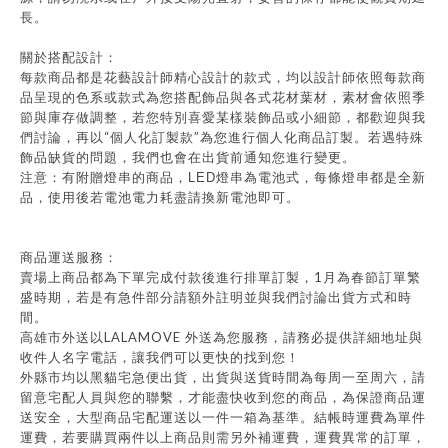
長。
關於搭配設計：
每款商品都是花藝設計師精心設計的款式，均以設計師依照每款商
品呈現的色系或款式為您搭配飾品與各式花材葉材，素材會依照季
節與庫存做調整，若您特別喜愛某樣裝飾品或小細節，都歡迎與我
“
”
們討論，再以
個人化訂製款
為您進行個人化商品訂製。若遇特殊
飾品缺貨的問題，我們也會在出貨前通知您進行變更。
注意：有附贈燈串的商品，
LED
燈串為電池式，每條燈串都是全新
品，使用後若電池電力耗盡請換新電池即可。
商品運送服務：
1
賣場上商品都為下單完成付款後進行排單訂製，
月為春節訂單繁
盛時期，若是有急件部分請額外註明並與我們討論出貨方式和時
間。
LALAMOVE
高雄市外送以
外送為您服務，請務必提供詳細地址與
收件人名字電話，讓我們可以更快的找到您！
外縣市均以黑貓宅急便出貨，出貨與送貨時間為每周一至周六，請
留意宅配人員與您的聯繫，才能盡快收到您的商品，為保證商品運
送安全，大型商品宅配運送以一件一箱為基準。結帳時運費為單件
運費，若要購買兩件以上商品則需另外補運費，運費異常的訂單，