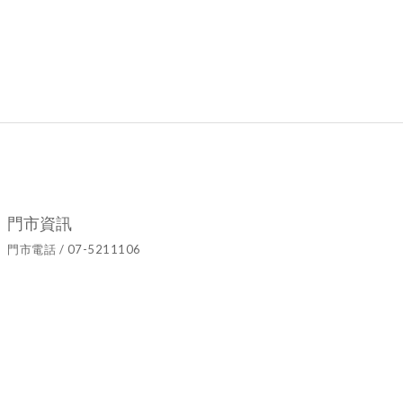
門市資訊
門市電話 / 07-5211106
官方LINE ID / @hyy8694h
營業時間 / 週二至週日10:00~19:00
門市地址 / 高雄市鹽埕區七賢二路437號
隱私條款 | 條款及細則 | 2021 © Ariel's Flower