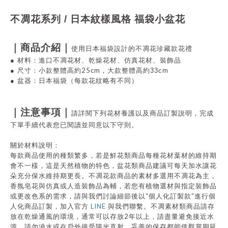
不凋花系列 / 日本紋樣風格 福袋小盆花
｜商品介紹｜
使用日本福袋設計的不凋花珍藏款花禮
●
材料：進口不凋花材、乾燥花材、仿真花材、裝飾品
25cm
●
尺寸：
小款整體高約
，
大款整體高約
33cm
●
盆器：日本福袋（每款花紋略有不同）
｜注意事項｜
請詳閱下列花材養護以及商品訂製說明，完成
下單手續代表您已閱讀並同意以下守則。
關於材料說明：
每款商品使用的種類繁多，若是鮮花類商品每種花材葉材的維持期
會不一樣，這是天然植物的特色，盆花類商品建議可每天加水讓花
朵充分保水維持期更長。不凋花款商品的素材多選用不凋花為主，
香氛皂花與仿真或人造裝飾品為輔，若您有植物選材與指定裝飾品
“
”
或更改色系的需求，請與我們討論細節後以
個人化訂製款
進行個
LINE
人化商品訂製，加入官方
與我們聯繫。不凋素材類商品請存
2
放在乾燥通風的環境，通常可以存放
年以上，請盡量避免接近水
源，請勿澆水或在戶外接受陽光直射，妥善的保存都能使觀賞期延