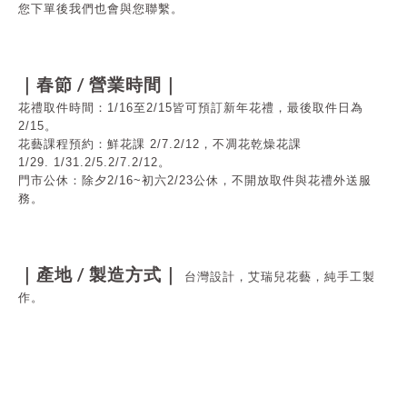
您下單後我們也會與您聯繫。
/
｜春節
營業時間｜
花禮取件時間：1/16至2/15皆可預訂新年花禮，最後取件日為
2/15
。
花藝課程預約：鮮花課 2/7.2/12，不凋花乾燥花課
1/29.
1/31.
2/5.2/7.2/12
。
門市公休：
除夕2/16~初六2/23公休，不
開放取件與花禮外送服
務。
/
｜產地
製造方式｜
台灣設計，艾瑞兒花藝，純手工製
作。