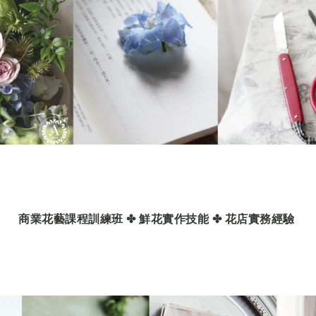
商業花藝課程訓練班
✤ 鮮花實作技能
✤ 花店實務經驗