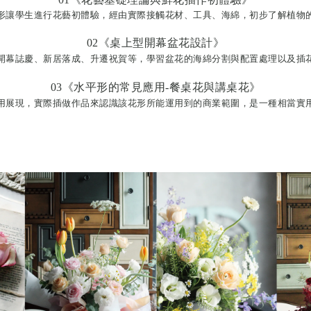
形讓學生進行花藝初體驗，經由實際接觸花材、工具、海綿，初步了解植物
02《桌上型開幕盆花設計》
開幕誌慶、新居落成
、升遷祝賀等，學習盆花的海綿分割與配置處理以及插
03《水平形
的常見應用-餐桌花與講桌花》
用展現，實際插做作品來認識該花形所能運用到的商業範圍，是一種相當實